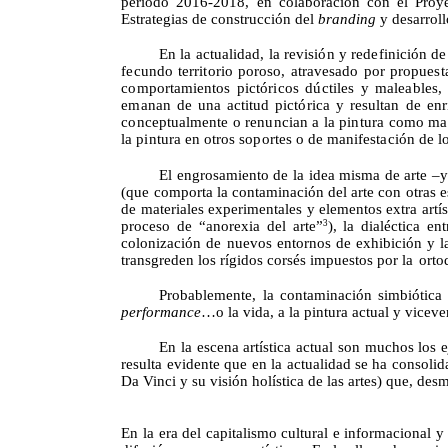
período 2016-2018, en colaboración con el Proy
Estrategias de construcción del
branding
y desarrol
En la
actualidad,
la
revisión
y
redefinición
de
fecundo territorio poroso, atravesado
por
propuest
comportamientos pictóricos dúctiles
y
maleables
ema
nan de una
actitud pictórica
y
resultan
de
enr
conceptualmente
o
renuncian
a la
pintura
como mat
la
pintura
en
otros soportes
o de
manifestación
de
l
El engrosamiento de la idea misma de arte –y s
(que comporta la contaminación del arte con otras 
de materiales experimentales y elementos extra artís
proceso
de
“anorexia
del
arte”
),
la
dialéctica
ent
3
colonización de nuevos entornos de exhibición y la
transgreden los rígidos corsés impuestos por la
orto
Probablemente, la contaminación simbiótica e
performance
…o la vida, a la pintura actual y vicev
En la escena artística actual son muchos los e
resulta evidente que en la actualidad se ha consol
Da Vinci y su visión holística de las artes) que, d
En la era del capitalismo cultural e informacional y