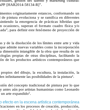
visuales, gestión del talento y marketing cultural:
TAPP
[HAR2014-58134-R]”.
imentos originariamente estancos, conformando
un
al
de
pintura
evoluciona
y se
ramifica
en
diferentes
nsintiendo
la
emergencia
de
prácticas híbridas
que
en
ocasiones, superan
el
formato cuadro física
y/o
nada”,
para
definir
este
fenómeno
de
proyección
de
 y de la disolución de los límites entre arte y vida
e que admite nuevas variables como la incorporación
na dimensión intangible de la obra que resulta de un
logías propias de otras disciplinas, facilitando la
ción de los productos artísticos contemporáneos que
opios del dibujo, la escultura, la instalación, la
n infinitamente las posibilidades de la pintura
.
4
nsión del concepto tradicional de pintura por lo que
, y antes aún por artistas humanistas como Leonardo
e un arte expandido
.
5
o
efecto
en la escena artística contemporánea
ificaciones en los procesos de creación, producción,