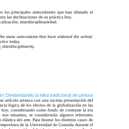
do los principales antecedentes que han dilatado el
stra las declinaciones de su práctica hoy.
calización
; interdisciplinariedad
.
 the main antecedents that have widened the artistic
ctice today.
interdisciplinarity.
ón: Desbordando la idea tradicional de pintura
ste artículo arranca con una sucinta presentación del
cia lógica de los efectos de la globalización en las
as hoy, considerando como fondo de contraste la era
nos situamos, se considerarán algunos referentes
a
elástica
del
arte.
Para
ilustrar
los
distintos
casos de
emporánea de la Universidad de Granada durante el