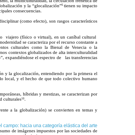
o, la multiculturalidad, la circulación frenética de
lobalización y la “
glocalización
”
tienen su impacto
6
cipales
consecuencias.
isciplinar (como efecto), son rasgos característicos
uo
viajero
(físico o
virtual),
en un caníbal cultural
smodernidad se caracteriza por el recurso constante a
entos culturales como la Bienal de Venecia o la
os contextos globalizados de alta interculturalidad
tro”, expandiéndose el espectro de
las transferencias
ón
y
la
glocalización
,
entendiendo
por
la
primera
el
lo local, y el hecho de que todo
colectivo
humano
mporáneas, híbridas y mestizas, se caracterizan por
d culturales
.
10
rente a la globalización) se convierten en temas y
el campo: hacia una categoría elástica del arte
onsumo de imágenes impuestos por las sociedades de