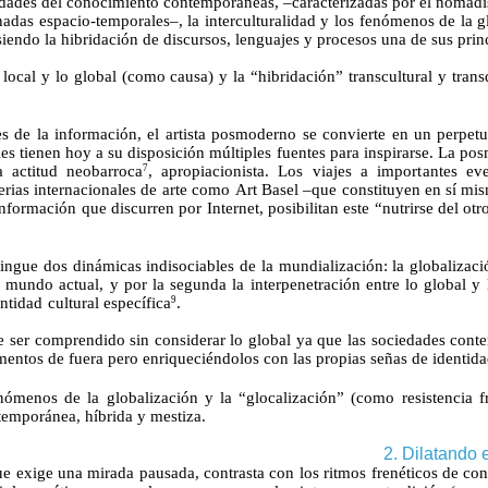
edades del conocimiento contemporáneas, –caracterizadas por el nomadism
nadas espacio-temporales–, la interculturalidad y los fenómenos de la g
iendo la hibridación de discursos, lenguajes y procesos una de sus prin
local y lo global (como causa) y la “hibridación” transcultural y transd
es de la información, el
artista
posmoderno se con
vierte
en un
perpet
les tienen hoy a su disposición múltiples fuentes para inspirarse. La po
a actitud
neobarroca
,
apropiacionista
. Los viajes a
importantes
ev
7
ferias internacionales de
arte
como
Art
Basel
–que constituyen en sí mism
 información que discurren por Internet, posibilitan este “nutrirse del o
ingue dos dinámicas indisociables de la mundialización:
la
globalizaci
 mundo actual, y por la segunda la interpenetración entre lo global y 
entidad
cultural
específica
.
9
e ser comprendido sin considerar lo global ya que las sociedades conte
ementos de
fuera
pero enriqueciéndolos con las propias señas de identida
fenómenos de la globalización y la “
glocalización
” (como resistencia f
ntemporánea, híbrida y
mestiza.
2. Dilatando 
que exige una mirada
pausada,
contrasta con los ritmos frenéticos de c