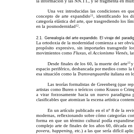
la información y las NN.TT., y se fragmenta en múlt
Una vez introducidas las condiciones en que
concepto de
arte
expandido
, identificando los 
11
categoría elástica del
arte,
que trasgrediendo los lím
en la
posmodernidad
.
12
2.1.
Genealogía del arte expandido. El viraje del
paradi
La ortodoxia de la modernidad comienza a ser obvia
propósito expresivo, sin importarles transgredir lo
movimientos como
Fluxus
, el
Accionismo Vienés
, l
Desde finales de los 60, la muerte del arte
y
13
espacio
periférico,
desbancada
por
medios como la f
esa situación como la
Transvanguardia
italiana en l
Las teorías formalistas de Greenberg (que re
artistas como Buren o teóricos como Krauss o
Crim
a virar forzosamente hacia un nuevo paradigma pos
clasificables que atomizan la escena artística conte
En un artículo publicado en el
nº
8 de la revi
modernas, reflexionando sobre cómo categorías como 
forma en que un término cultural podía expandirse 
complejo arte de finales de los años 60, década en
povera
,
happening
, etc.) a las que sería difícil 