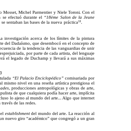
o
Mosset
,
Michel
Parmentier
y
Niele
Toroni
.
Con
el
ra se efectuó durante el
“18ème
Salon
de
la
Jeune
 se sentaban las bases de la nueva
práctica
.
18
 investigación acerca de los límites de la pintura
nente del Dadaísmo, que desembocó en el concepto de
cuencia de la tendencia de las vanguardias de unir
rejuiciada, por parte de cada artista, del lenguaje
gerá el legado de Duchamp y llevará a sus máximas
3
itulada
“El Palacio Enciclopédico”
comisariada por
 mismo nivel en una reseña artística prestigiosa el
mades
, producciones antropológicas y obras de arte,
opulista de que cualquiera podía hacer arte, implícita
cluso lo ajeno al mundo del arte... Algo que internet
 través de las redes.
el
establishment
del
mundo
del
arte.
La
reacción
al
un
nuevo
giro
“académico”
que congregó a un gran