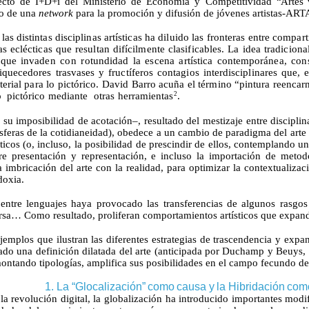
ecto de I+D+i del Ministerio de Economía y Competitividad
“Artes
lo de una
network
para la promoción y difusión de jóvenes artistas-AR
 las
distintas disciplinas artísticas
ha
diluido
las
fronteras
entre
compart
as eclécticas
que
resultan difícilmente clasificables.
La
idea tradicion
,
que
invaden
con
rotundidad
la
escena artística contemporánea, co
iquecedores trasvases
y
fructíferos contagios interdiscipli
nares
que,
erial para
lo
pictórico. David
Barro
acuña
el
término
“pintura reencar
o
pictórico
mediante
otras
herramientas
.
2
u imposibilidad de acotación–, resultado del mestizaje entre disciplinas
esferas de la cotidianeidad), obedece a un cambio de paradigma del art
ticos (o, incluso, la posibilidad de prescindir de ellos, contemplando u
re
presentación
y
representación,
e
incluso
la
importación
de metodo
 imbricación del arte con la realidad, para optimizar la contextualiza
doxia.
ntre lenguajes haya provocado las transferencias de algunos rasgos pr
ersa… Como resultado, proliferan comportamientos artísticos que expande
jemplos que ilustran las diferentes estrategias de trascendencia y expa
idado una definición dilatada del arte (anticipada por Duchamp y Beuys
esmontando tipologías, amplifica sus posibilidades en el campo fecundo d
1. La
“
Glocalización
”
como
causa
y
la
Hibridación
com
 la revolución digital, la globalización ha introducido importantes mod