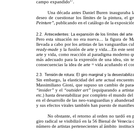
campo
expandido
.
17
Una
década antes Daniel Buren inauguraba l
deseo
de
cuestionar
los
límites
de
la
pintura, el g
Peinture
”
,
publicando
en
el
catálogo
de
la
exposició
2.2.
Antecedentes: La expansión de los límites del
arte
Pero
esta situación no era nueva… la figura de Ma
llevada a cabo por los artistas de las vanguardias 
ready-made
y la fusión de arte y vida…En este sen
arte y vida, como reacción al paradigma moderno que
más adecuado para la expresión de una idea, sin t
consecuencias la idea de arte = vida acuñando el co
2.3.
Tensión
de rotura: El giro marginal y la desestabili
Sin embargo, la elasticidad del arte actual encuent
Massimiliano
Gioni
, que supuso un cambio de parad
“
insider
”
y el
“outsider art”
(equiparando a artista
etc.) hasta desestabilizar por completo el mundo del 
en el desarrollo de las
neo-vanguardias
y abanderad
y sus efectos virales también han puesto de manifiest
No
obstante, el retorno al orden no tardó en 
giro
radical
se
visibilizó
en
la
56
Bienal de
Venecia
número de artistas pertenecientes al ámbito
instituc