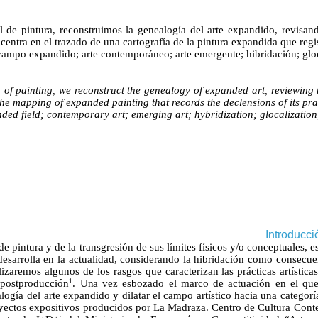
l de pintura, reconstruimos la genealogía del arte expandido, revisan
e centra en el trazado de una cartografía de la pintura expandida que regi
 campo expandido; arte contemporáneo; arte emergente; hibridación;
glo
ea of painting, we reconstruct the genealogy of expanded art, reviewing
n the mapping of expanded painting that records the declensions of its pra
d field; contemporary art; emerging art; hybridization; glocalization; 
Introducci
e pintura y de la transgresión de sus límites físicos y/o conceptuales, e
desarrolla en la actualidad, considerando la hibridación como consecuen
izaremos algunos de los rasgos que caracterizan las prácticas artístic
a postproducción
.
Una
vez esbozado el marco de actuación en el que 
1
logía del arte
expandido
y
dilatar
el
campo
artístico
hacia
una
categorí
yectos
expositivos
producidos
por
La
Madraza.
Centro de Cultura Cont