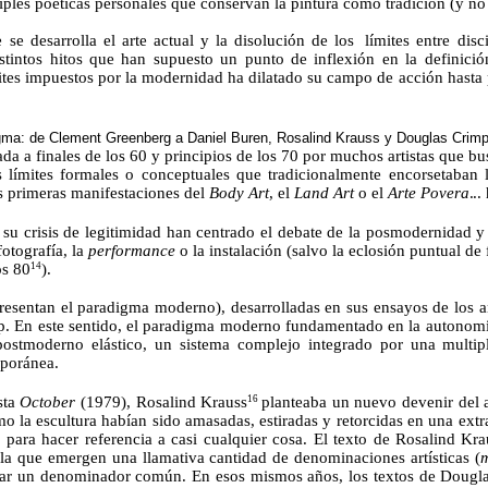
iples poéticas personales que conservan la pintura como tradición (y no
 se desarrolla el
arte
actual y la disolución de
los
límites entre disc
distintos hitos que han supuesto un punto de inflexión en la definici
ites impuestos por la modernidad ha dilatado su campo de acción hasta 
gma: de Clement Greenberg a Daniel Buren, Rosalind Krauss y Douglas
Crim
da a finales de los 60 y principios de los 70 por muchos artistas que 
s límites formales o conceptuales que tradicionalmente encorsetaban las
as primeras manifestaciones del
Body
Art
, el
Land
Art
o el
Arte
Povera
...
 su crisis de legitimidad han centrado el debate de la posmodernidad
y
otografía, la
performance
o la instalación (salvo la eclosión puntual 
os 80
).
14
presentan el paradigma moderno), desarrolladas en sus ensayos de los 
p
. En este sentido, el paradigma moderno fundamentado en la autonomía
tmoderno elástico, un sistema complejo integrado por una multiplici
mporánea.
sta
October
(1979), Rosalind Krauss
planteaba un nuevo devenir del a
16
la escultura habían sido amasadas, estiradas y retorcidas en una extra
para hacer referencia a casi cualquier cosa. El texto de Rosalind Kra
 la que emergen una llamativa cantidad de denominaciones artísticas (
aplicar un denominador común. En esos mismos años, los textos de Doug