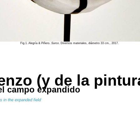
Fig.1. Alegría & Piñero.
Surco
. Diversos materiales, diámetro 33 cm., 2017.
enzo (y de la pintur
 el campo expandido
ts in the expanded field