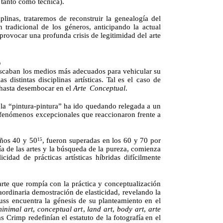
 tanto como técnica).
iplinas, trataremos de reconstruir la genealogía del
ón tradicional de
los
géneros, anticipando la actual
provocar una profunda crisis de legitimidad del
arte
p
buscaban los medios más adecuados para vehicular su
 distintas disciplinas artísticas.
Tal
es el caso de
hasta desembocar en el
Arte
Conceptual
.
la
“pintura-pintura”
ha
ido
quedando
relegada
a
un
de fenómenos excepcionales que reaccionaron frente a
años 40 y 50
, fueron superadas en los 60 y 70 por
15
 de las artes y la búsqueda de la
pureza,
comienza
dad de prácticas artísticas híbridas difícilmente
rte que rompía con la práctica y conceptualización
ordinaria demostración de elasticidad, revelando la
uss encuentra la génesis de su planteamiento en el
minimal
art
,
conceptual art
,
land
art
,
body
art
,
arte
las
Crimp
redefinían el estatuto de la fotografía
en el