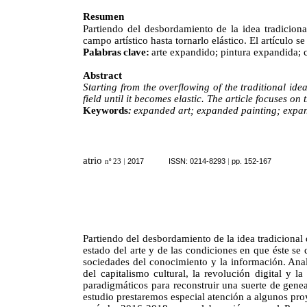
Resumen
Partiendo del desbordamiento de la idea tradiciona
campo artístico hasta tornarlo elástico. El artículo s
Palabras clave:
arte expandido; pintura expandida;
Abstract
Starting from the overflowing of the traditional id
field until it becomes elastic. The article focuses o
Keywords
:
expanded art; expanded painting; expande
atrio
|
2017
ISSN: 0214-8293
|
pp. 152-167
nº
23
Partiendo del desbordamiento de la idea tradicional d
estado del arte y de las condiciones en que éste se 
sociedades del conocimiento y la información. Anal
del capitalismo cultural, la revolución digital y l
paradigmáticos para reconstruir una suerte de genea
estudio
prestaremos
especial
atención
a
algunos
pro