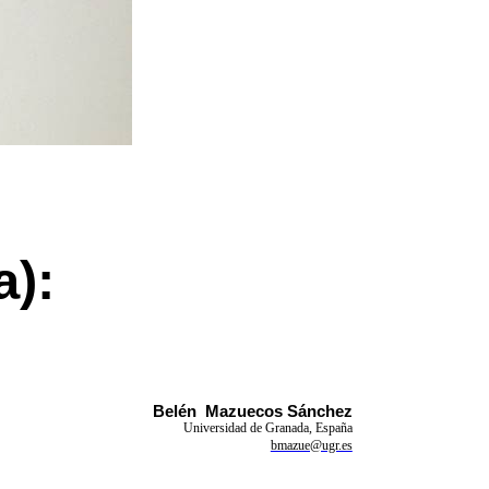
a):
Belén
Mazuecos
Sánchez
Universidad de Granada, España
bmazue@ugr.es