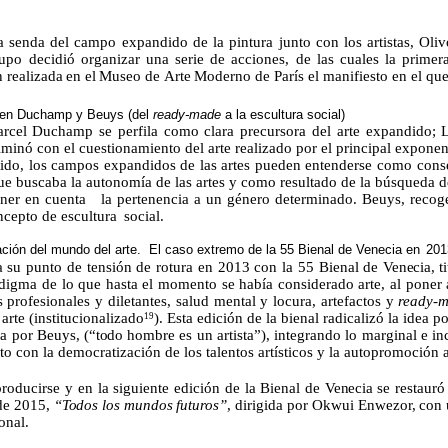
a senda del campo expandido de la pintura junto con los
artistas,
Oliv
rupo decidió organizar una serie de acciones, de las cuales la prime
n
realizada
en
el
Museo
de
Arte
Moderno de París el manifiesto en el que
en Duchamp y Beuys (del
ready-made
a la escultura social)
rcel Duchamp se perfila como clara precursora del arte expandido; La
culminó con el cuestionamiento del arte realizado por el principal expo
tido, los campos expandidos de las artes pueden entenderse como conse
 buscaba la autonomía de las artes y como resultado de la búsqueda desp
ener en cuenta
la pertenencia a un género determinado. Beuys, reco
ncepto de escultura
social.
zación del mundo del arte.
El caso extremo de la 55 Bienal de Venecia en
201
ra su punto de tensión de rotura en 2013 con la 55 Bienal de
Venecia,
t
igma de lo que hasta el momento se había considerado arte, al poner al
s profesionales y diletantes, salud mental y locura, artefactos y
ready-
arte (institucionalizado
). Esta edición de la bienal radicalizó la idea p
19
a por Beuys,
(“todo
hombre es un artista”), integrando lo marginal e in
o con la democratización de los talentos artísticos y la autopromoción a
producirse y en la siguiente edición de la Bienal de
Venecia
se
restauró
de
2015,
“Todos
los
mundos
futuros”
,
dirigida
por
Okwui
Enwezor
,
con
ional.