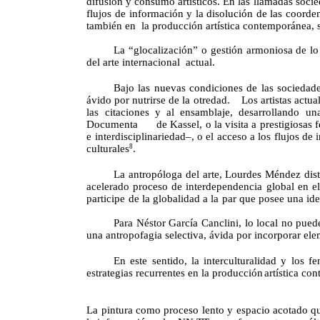
difusión y consumo artísticos. En las llamadas soci
flujos de información y la disolución de las coorde
también
en
la
producción artística contemporánea, s
La “
glocalización
” o gestión armoniosa de lo 
del arte internacional
actual.
Bajo las nuevas condiciones de las sociedad
ávido por nutrirse de la otredad.
Los
artistas
actua
las citaciones y al ensamblaje, desarrollando un
Documenta
de Kassel, o la visita a prestigiosas 
e interdisciplinariedad–, o el acceso a los flujos de
culturales
.
8
La antropóloga del arte, Lourdes Méndez dist
acelerado
proceso
de
interdependencia global en el
participe
de
la
globalidad
a
la
par
que
posee
una
id
Para Néstor García Canclini, lo local no pued
una antropofagia selectiva, ávida por incorporar el
En este sentido, la interculturalidad y los 
estrategias recurrentes en la producción
artística co
La pintura como proceso lento y espacio acotado 