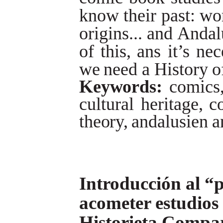
know
their
past:
wo
origins...
and
Andal
of
this,
ans
it
’
s
nec
w
e
need
a
History
o
Keywords:
comics
cultural
heritage,
c
theory,
andalusien
a
Introducción al “
acometer estudios
Historieta Compa