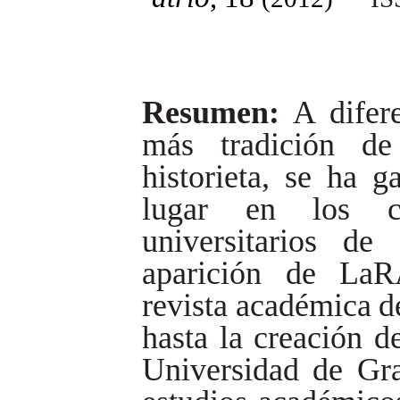
Resumen:
A
difer
más
tradición
de
historieta,
se
ha
g
lugar
en
los
universitarios
de
aparición
de
La
revista académica
d
hasta
la
creación
d
Universidad
de
Gr