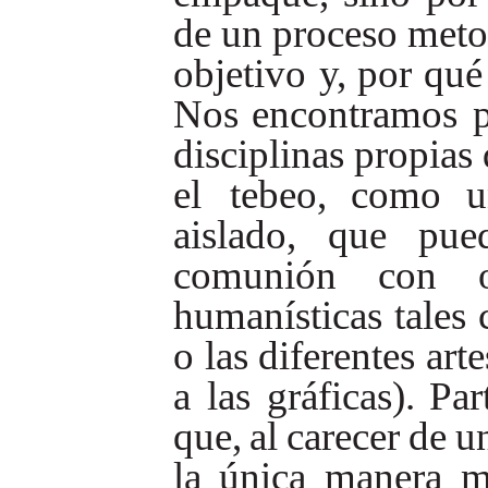
de
un
proceso
meto
objetivo
y,
por
qué
Nos
encontra
mos
disciplinas
propias
el
tebeo,
como
u
aislado,
que
pue
co
munión
con
humanísticas
tales
o
las
diferentes
arte
a
las
gráficas).
Par
que,
al
carecer
de
u
la
única
manera m