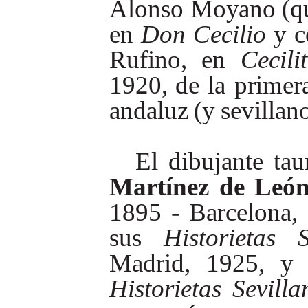
Alonso
Moyano
(q
en
Don
Cecilio
y
Rufino,
en
Cecili
1920,
de
la
primer
andaluz
(y
sevillano
El
dibujante
tau
Martínez
de
Leó
1895
-
Barcelona,
sus
Historietas
Madrid,
1925,
y
Historietas
Sevilla