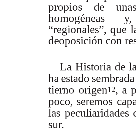
propios
de
una
homogéneas
y,
“regionales”,
que
l
de
oposición con res
La
Historia
de
l
ha
estado
sembrada
tierno
origen
,
a
12
poco,
seremos
cap
las
peculiaridades
sur.