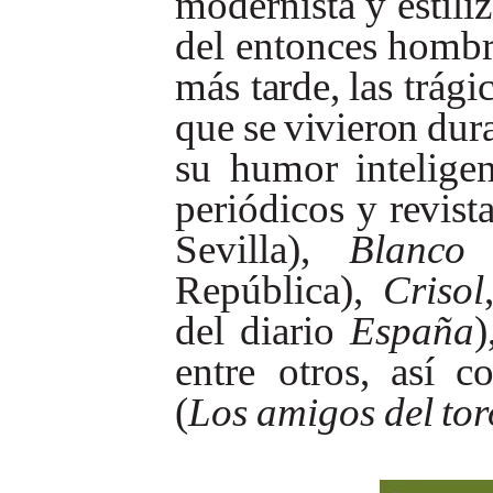
modernista
y
estili
del entonces
hombr
más
tarde,
las trági
que
se
vivieron
dur
su humor intelige
periódicos
y
revist
Sevilla),
Blanco
República),
Crisol
del
diario
España
)
entre
otros,
así
c
(
Los
amigos
del
tor