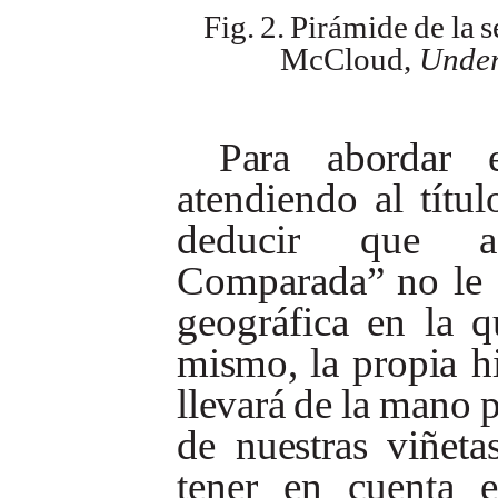
Fig.
2.
Pirámide
de
la
s
McCloud,
Under
Para
abordar
atendiendo
al
títul
deducir
que
a
Comparada”
no
le
geográfica
en
la
q
mismo,
la
propia
h
llevará
de
la
mano
de
nuestras
viñetas
tener
en
cuenta
e