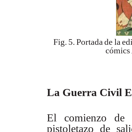
Fig.
5.
Portada
de
la
ed
cómics
La Guerra Civil E
El
comienzo
de
pistoletazo
de
sal