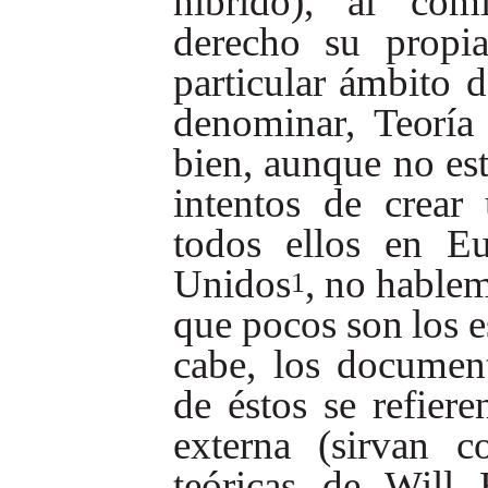
híbrido), al cóm
derecho su propia
particular
ámbito d
denominar,
Teoría
bien,
aunque
no
es
intentos
de
crear
todos
ellos
en
Eu
Unidos
,
no
hablem
1
que
pocos
son
los
e
cabe, los
documen
de
éstos
se
refiere
externa
(sirvan
c
teóricas
de
Will