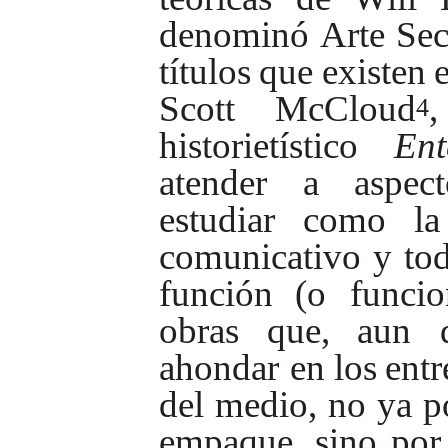
denominó
Arte
Sec
títulos
que
existen
Scott
McCloud
,
4
historietístico
Ent
atender
a
aspect
estudiar
como
l
comunicativo
y
to
función
(o
funcio
obras
que,
aun
ahondar
en
los
entr
del
medio,
no
ya
p
empaque,
sino
por