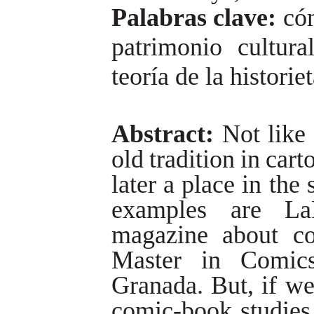
Palabras clave:
cóm
patrimonio cultura
teoría de la histori
Abstract:
Not
like
old
tradition
in
cart
later
a
place
in
the
examples
are
La
magazine
about
c
Master
in
Comic
Granada.
But,
if
w
comic-book
studies