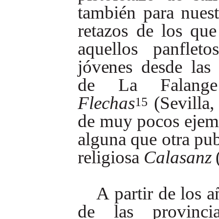
también
para
nuest
retazos
de
los
que
aquellos
panfletos
jóvenes
desde
las
de
La
Falange
Flechas
(Sevilla,
15
de
muy
pocos
ejem
alguna
que otra
pub
religiosa
Calasanz
A
partir
de
los
a
de
las
provinci