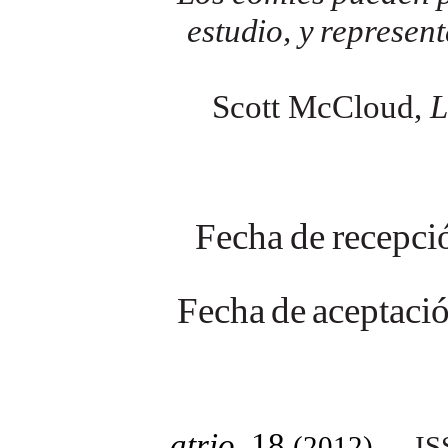
estudio,
y
represent
Scott McCloud,
L
Fecha
de
recepci
Fecha
de
aceptaci
atrio
, 18
(2012)
IS