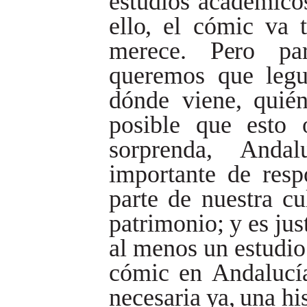
estudios
académico
ello,
el
cómic
va
merece.
Pero
pa
queremos
que
leg
dónde
viene,
quié
posible
que
esto
sorprenda,
Andal
importante
de
resp
parte
de
nuestra
cu
patrimonio;
y
es
jus
al
menos
un
estudio
cómic
en
Andalucí
necesaria
ya,
una
hi