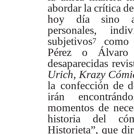
abordar
la
crítica
de
hoy
día
sino
personales,
indiv
subjetivos
como
7
Pérez
o
Álvaro
desaparecidas
revis
Urich
,
Krazy
Cómi
la confección
de
d
irán
encontrándo
momentos
de
nece
historia
del
có
Historieta”,
que
dir