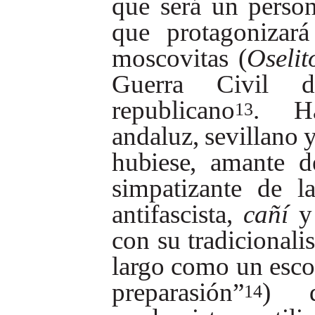
que
será
un
person
que
protagonizará
moscovitas
(
Oselit
Guerra
Civil
d
republicano
.
H
13
andaluz,
sevillano
hubiese,
amante
d
simpatizante
de
l
antifascista,
cañí
y
con
su
tradicionalis
largo
como
un
esco
preparasión”
)
14