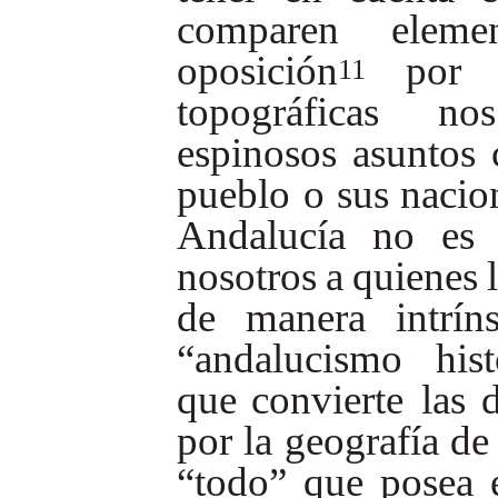
comparen
eleme
oposición
por
11
topográficas
nos
espinosos
asuntos
pueblo
o
sus
nacio
Andalucía
no
es
nosotros
a
quienes
de
manera
intrín
“andalucismo histo
que convierte
las
por
la
geografía
de
“todo”
que
posea