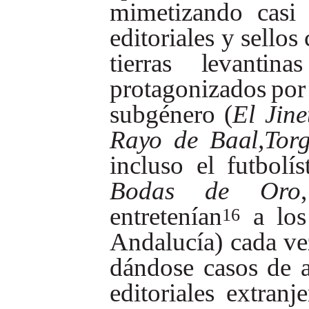
mimetizando
casi
editoriales
y
sellos
tierras
levantinas
protagonizados
por
subgénero
(
El
Jine
Rayo
de
Baal,Torg
incluso
el
futbolís
Bodas
de
Oro
entretenían
a
los
16
Andalucía)
cada
ve
dándose
casos
de
editoriales
extranje