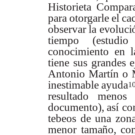
Historieta
Compar
para
otorgarle
el
ca
observar
la
evoluci
tiempo
(estudio
co
nocimiento
en
l
tiene
sus
grandes
e
Antonio
Martín
o
inestimable
ayuda
1
resultado
menos
documento),
así
co
tebeos
de
una
zon
menor
tamaño,
co