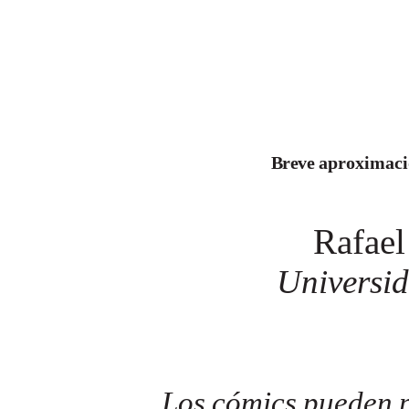
Breve
aproximació
Rafae
Universi
Los
cómics
pueden