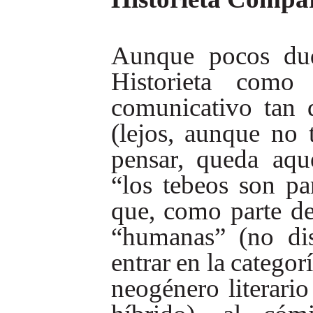
Aunque
pocos
du
Historieta
como
comunicativo
tan
(lejos,
aunque
no
pensar,
queda
aqu
“los
tebeos
son
pa
que,
como
parte
d
“humanas”
(no
di
entrar
en
la
categor
neogénero literari