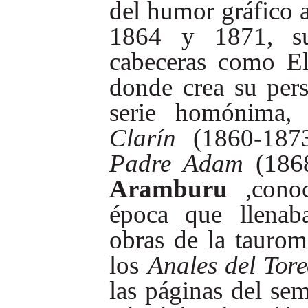
del
humor
gráfico
1864
y
1871,
s
cabeceras
como
E
donde crea su per
serie homónima,
Clarín
(1860-1873
Padre
Adam
(186
Aramburu
,cono
época
que
llenab
obras
de
la
taurom
los
Anales
del
Tore
las
páginas
del
sem