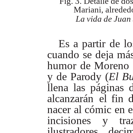
Fig. 3. Detalle de do
Mariani, alrede
La
vida
de
Juan
Es
a
partir
de
lo
cuando
se
deja
má
humor
de
Moreno
y
de
Parody
(
El
B
llena
las
páginas
alcanzarán
el
fin
nacer
al
cómic
en
e
incisiones
y
tra
ilustradores
deci