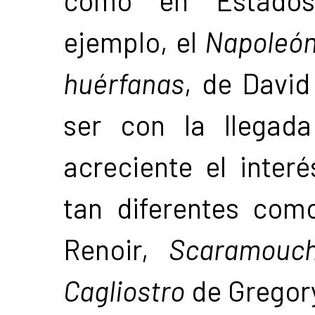
como en Estados
ejemplo, el
Napoleó
huérfanas
, de David
ser con la llegad
acreciente el interé
tan diferentes co
Renoir,
Scaramouc
Cagliostro
de Gregory