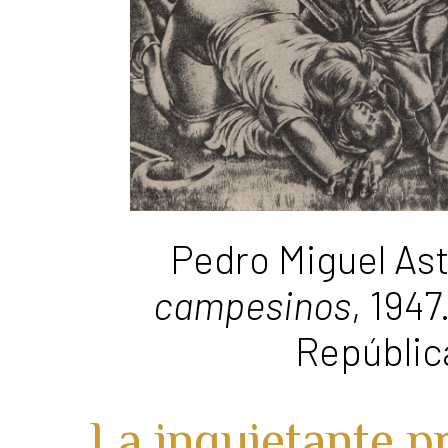
Pedro Miguel As
campesinos
, 194
Repúblic
La inquietante p