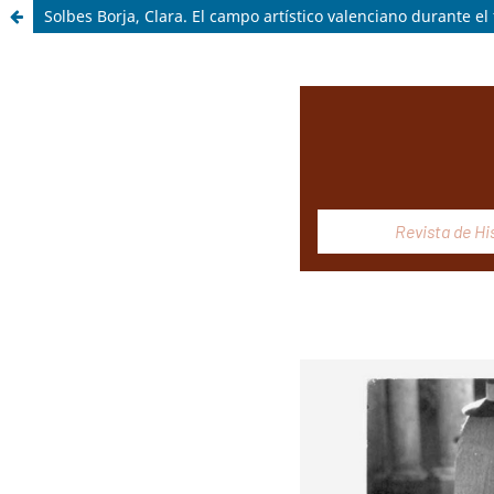
Solbes Borja, Clara. El campo artístico valenciano durante e