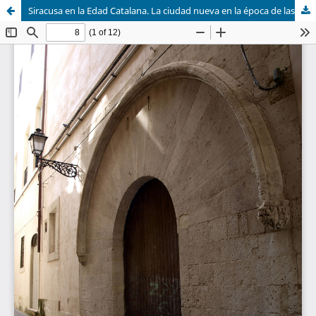
Siracusa en la Edad Catalana. La ciudad nueva en la época de las reinas (1420-1536)