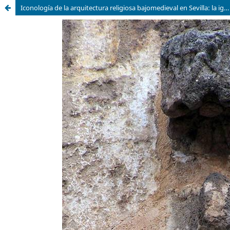
Iconología de la arquitectura religiosa bajomedieval en Sevilla: la iglesia de San Julián