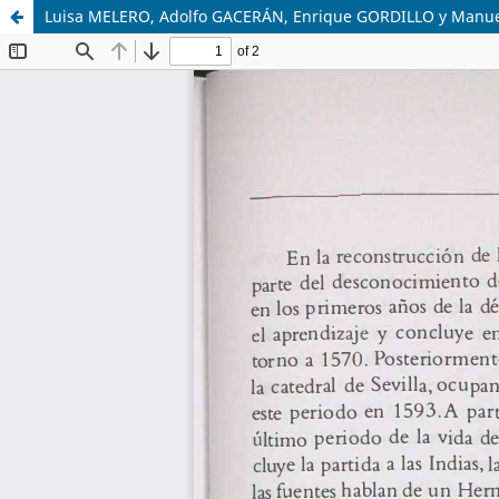
Luisa MELERO, Adolfo GACERÁN, Enrique GORDILLO y Manuel GIL