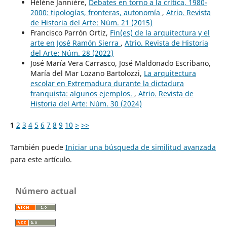
Hélène Jannière,
Debates en torno a la crítica, 1980-
2000: tipologías, fronteras, autonomía
,
Atrio. Revista
de Historia del Arte: Núm. 21 (2015)
Francisco Parrón Ortiz,
Fin(es) de la arquitectura y el
arte en José Ramón Sierra
,
Atrio. Revista de Historia
del Arte: Núm. 28 (2022)
José María Vera Carrasco, José Maldonado Escribano,
María del Mar Lozano Bartolozzi,
La arquitectura
escolar en Extremadura durante la dictadura
franquista: algunos ejemplos.
,
Atrio. Revista de
Historia del Arte: Núm. 30 (2024)
1
2
3
4
5
6
7
8
9
10
>
>>
También puede
Iniciar una búsqueda de similitud avanzada
para este artículo.
Número actual