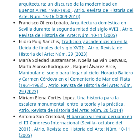
arquitectura: un discurso de la modernidad en
Buenos Aires. 1930-1950
,
Atrio. Revista de Historia del
Arte: Núm. 15-16 (2009-2010)
Francisco Ollero Lobato,
Arquitectura doméstica en
Sevilla durante la segunda mitad del siglo XVIII
,
Atrio.
Revista de Historia del Arte: Núm. 10-11 (2005)
Isidro Puig Sanchis,
Tradición y academicismo en la
Lleida de finales del siglo XVIII:
,
Atrio. Revista de
Historia del Arte: Núm. 29 (2023)
María Soledad Bustamante, Noelia Galván Desvaux,
Marta Alonso Rodríguez , Raquel Álvarez Arce,
Manipular el suelo para llegar al cielo. Horacio Baliero
y Carmen Córdova en el Cementerio de Mar del Plata
(1961-1968).
,
Atrio. Revista de Historia del Arte: Núm.
29 (2023)
Miriam Elena Cortés López,
Una historia para la
escalera monumental: entre la teoría y la práctica
,
Atrio. Revista de Historia del Arte: Núm. 20 (2014)
Antonio San Cristóbal,
El barroco virreinal peruano en
el III Congreso Internacional (Sevilla- octubre del
2001)
,
Atrio. Revista de Historia del Arte: Núm. 10-11
(2005)