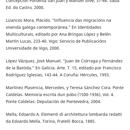
Concepción Fontenla San Juan y Manuel Silve, 37-46. Sada:
Ed. do Castro, 2000.
Lizancos Mora, Plácido. “Influencia das migracións na
vivenda galega contemporánea.” En Identidades
Multiculturais, editado por Ana Bringas López y Belén
Martín Lucas, 233-40. Vigo: Servicio de Publicacións
Universidade de Vigo, 2000.
López Vázquez, José Manuel. “Juan de Ciórraga y Fernández
de la Bastida.” En Galicia. Arte. T. 15, editado por Francisco
Rodríguez Iglesias, 143-44. A Coruña: Hércules, 1993.
Martínez Plasencia, Mercedes, y Teresa Sánchez Cora. Ponte
Caldelas. Memoria escrita dun pobo (1500-1936). Vol. 4.
Ponte Caldelas: Deputación de Pontevedra, 2004.
Mella, Edoardo A. Elementi di architettura lombarda redatti
da Edoardo Mella. Torino, Fratelli Bocca, 1885.