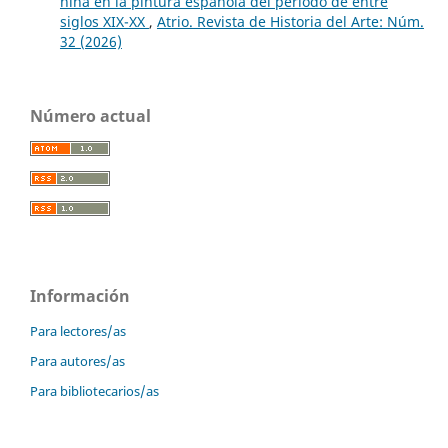
niña en la pintura española del período de entre
siglos XIX-XX
,
Atrio. Revista de Historia del Arte: Núm.
32 (2026)
Número actual
Información
Para lectores/as
Para autores/as
Para bibliotecarios/as