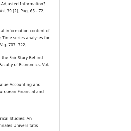
on-Adjusted Information?
ol. 39 (2). Pág. 65 - 72.
tal information content of
: Time series analyses for
Pág. 707- 722.
r the Fair Story Behind
Faculty of Economics, Vol.
r Value Accounting and
uropean Financial and
rical Studies: An
nales Universitatis