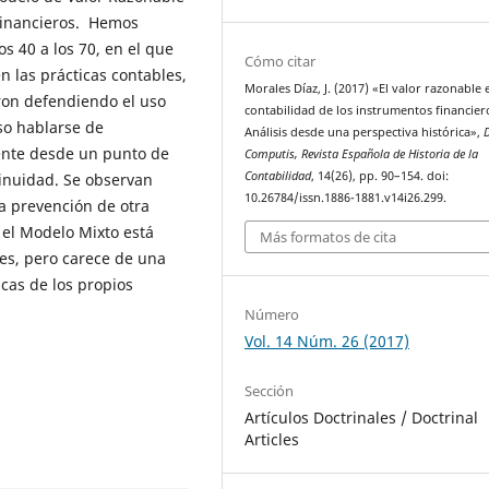
 financieros. Hemos
s 40 a los 70, en el que
Cómo citar
n las prácticas contables,
Morales Díaz, J. (2017) «El valor razonable 
ron defendiendo el uso
contabilidad de los instrumentos financier
so hablarse de
Análisis desde una perspectiva histórica»,
ente desde un punto de
Computis, Revista Española de Historia de la
Contabilidad
, 14(26), pp. 90–154. doi:
tinuidad. Se observan
10.26784/issn.1886-1881.v14i26.299.
a prevención de otra
 el Modelo Mixto está
Más formatos de cita
es, pero carece de una
icas de los propios
Número
Vol. 14 Núm. 26 (2017)
Sección
Artículos Doctrinales / Doctrinal
Articles