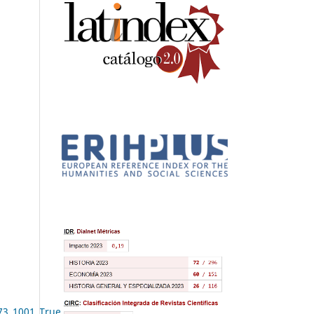
73_1001_TruebloodObjectives.pdf