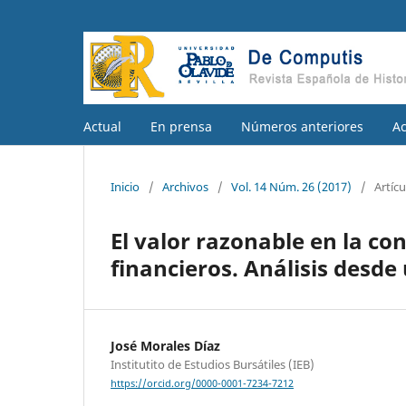
Actual
En prensa
Números anteriores
A
Inicio
/
Archivos
/
Vol. 14 Núm. 26 (2017)
/
Artícu
El valor razonable en la co
financieros. Análisis desde
José Morales Díaz
Institutito de Estudios Bursátiles (IEB)
https://orcid.org/0000-0001-7234-7212