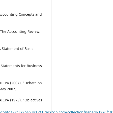
"Accounting Concepts and
. The Accounting Review,
A Statement of Basic
l Statements for Business
 AICPA (2007). "Debate on
 May 2007.
AICPA (1973). "Objectives
cbbfd197c579b45.r81.cf1.rackcdn.com/collection/papers/1970/19