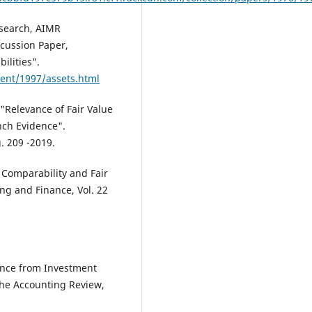
search, AIMR
scussion Paper,
ilities".
ment/1997/assets.html
 "Relevance of Fair Value
nch Evidence".
g. 209 -2019.
, Comparability and Fair
ng and Finance, Vol. 22
dence from Investment
The Accounting Review,