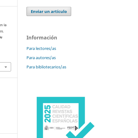
Enviar un artículo
en la
os.
Información
De
Para lectores/as
Para autores/as
Para bibliotecarios/as