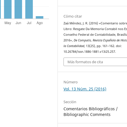
Cómo citar
Zaá Méndez, J. R. (2016) «Comentario sobre
Libro: Resgate Da Memoria Contabil nos E
Conselho Federal de Contabilidade, Brasíli
2016»,
De Computis, Revista Española de Histo
la Contabilidad
, 13(25), pp. 161–162. doi:
10.26784/issn.1886-1881.v13i25.257.
Más formatos de cita
Número
Vol. 13 Núm. 25 (2016)
Sección
Comentarios Bibliográficos /
Bibliographic Comments