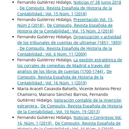
Fernando Gutiérrez Hidalgo,
Noticias nº 28 Junio 2018
,
De Computis, Revista Española de Historia de la
Contabilidad.: Vol. 15 Núm. 1 (2018)
Fernando Gutiérrez Hidalgo,
Presentación Vol. 15,
Núm 2 (2018)
,
De Computis, Revista Española de
Historia de la Contabilidad.: Vol. 15 Núm. 2 (2018)
Fernando Gutiérrez Hidalgo,
Organización y actividad
de los tribunales de cuentas de ultramar (1851- 1893)
,
De Computis, Revista Española de Historia de la
Contabilidad.: Vol. 6 Núm. 11 (2009)
Fernando Gutiérrez Hidalgo,
La gestión estratégica de
los corrales de comedias de Madrid a través del
análisis de los libros de cuentas (1700-1744)
,
De
Computis, Revista Española de Historia de la
Contabilidad.: Vol. 16 Núm. 1 (2019)
María Araceli Casasola Balsells, Vicente Antonio Pérez
Chamorro, Mariano Sánchez Barrios, Fernando
Gutiérrez Hidalgo,
Valoración contable de la inversión
extranjera
,
De Computis, Revista Española de Historia
de la Contabilidad.: Vol. 10 Núm. 19 (2013)
Fernando Gutiérrez Hidalgo,
Noticias y Congresos Vol.
16, Núm. 1 (2019)
,
De Computis, Revista Española de
Historia de la Contabilidad.: Vol. 16 Núm. 1 (2019)