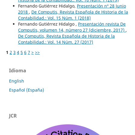
Fernando Gutiérrez Hidalgo,
Presentación nº 28 Junio
2018
,
De Computis, Revista Española de Historia de la
Contabilidad.: Vol. 15 Núm. 1 (2018)
Fernando Gutiérrez Hidalgo ,
Presentación revista De
Computis, volumen 14, número 27 (diciembre, 2017)
,
De Computis, Revista Española de Historia de la
Contabilidad.: Vol. 14 Núm. 27 (2017)
1
2
3
4
5
6
7
>
>>
Idioma
English
Español (España)
JCR