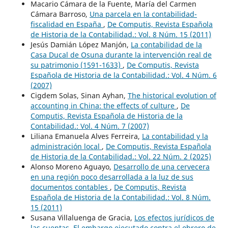
Macario Cámara de la Fuente, María del Carmen
Cámara Barroso,
Una parcela en la contabilidad-
fiscalidad en España
,
De Computis, Revista Española
de Historia de la Contabilidad.: Vol. 8 Núm. 15 (2011)
Jesús Damián López Manjón,
La contabilidad de la
Casa Ducal de Osuna durante la intervención real de
su patrimonio (1591-1633)
,
De Computis, Revista
Española de Historia de la Contabilidad.: Vol. 4 Núm. 6
(2007)
Cigdem Solas, Sinan Ayhan,
The historical evolution of
accounting in China: the effects of culture
,
De
Computis, Revista Española de Historia de la
Contabilidad.: Vol. 4 Núm. 7 (2007)
Liliana Emanuela Alves Ferreira,
La contabilidad y la
administración local
,
De Computis, Revista Española
de Historia de la Contabilidad.: Vol. 22 Núm. 2 (2025)
Alonso Moreno Aguayo,
Desarrollo de una cervecera
en una región poco desarrollada a la luz de sus
documentos contables
,
De Computis, Revista
Española de Historia de la Contabilidad.: Vol. 8 Núm.
15 (2011)
Susana Villaluenga de Gracia,
Los efectos jurídicos de
las cuentas. El embargo ejecutado contra el obrero de