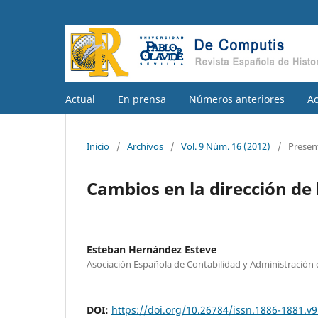
Actual
En prensa
Números anteriores
A
Inicio
/
Archivos
/
Vol. 9 Núm. 16 (2012)
/
Presen
Cambios en la dirección de
Esteban Hernández Esteve
Asociación Española de Contabilidad y Administración
DOI:
https://doi.org/10.26784/issn.1886-1881.v9