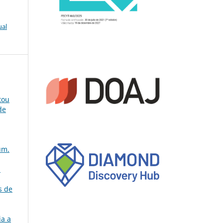
ual
tou
de
úm.
a
s de
ia a