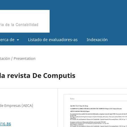
cerca de
Listado de evaluadores-as
Indexación
tación / Presentation
 la revista De Computis
 de Empresas (AECA)
i16.86