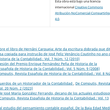
Esta obra está bajo una licencia
internacional
Creative Commons
Atribución-NoComercial-CompartirIg
4.0
.
re el libro de Hernâni Carqueja: Arte da escritura dobrada que di
a copiada para instrução de José Feliz Venâncio Coutinho no ano 
storia de la Contabilidad.: Vol. 7 Núm. 12 (2010)
esión del Premio Enrique Fernández Peña de Historia de la
spañola de Historia de la Contabilidad.: Vol. 5 Núm. 9 (2008)
omputis, Revista Española de Historia de la Contabilidad.: Vol. 8 N
uerdos de un Historiador de la Contabilidad
,
De Computis, Revist
Vol. 20 Núm. 2 (2023)
de José María González Ferrando, decano de los actuales estudioso
Computis, Revista Española de Historia de la Contabilidad.: Vol. 13
l estudio del pensamiento contable español. De la Baja Edad Med