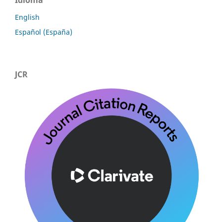
Idioma
English
Español (España)
JCR