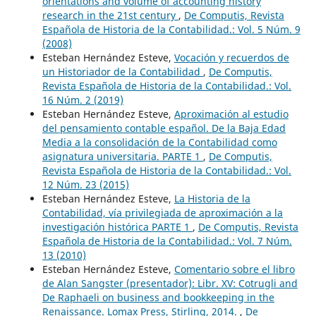
orientations and volume of accounting history
research in the 21st century
,
De Computis, Revista
Española de Historia de la Contabilidad.: Vol. 5 Núm. 9
(2008)
Esteban Hernández Esteve,
Vocación y recuerdos de
un Historiador de la Contabilidad
,
De Computis,
Revista Española de Historia de la Contabilidad.: Vol.
16 Núm. 2 (2019)
Esteban Hernández Esteve,
Aproximación al estudio
del pensamiento contable español. De la Baja Edad
Media a la consolidación de la Contabilidad como
asignatura universitaria. PARTE 1
,
De Computis,
Revista Española de Historia de la Contabilidad.: Vol.
12 Núm. 23 (2015)
Esteban Hernández Esteve,
La Historia de la
Contabilidad, vía privilegiada de aproximación a la
investigación histórica PARTE 1
,
De Computis, Revista
Española de Historia de la Contabilidad.: Vol. 7 Núm.
13 (2010)
Esteban Hernández Esteve,
Comentario sobre el libro
de Alan Sangster (presentador): Libr. XV: Cotrugli and
De Raphaeli on business and bookkeeping in the
Renaissance. Lomax Press, Stirling, 2014.
,
De