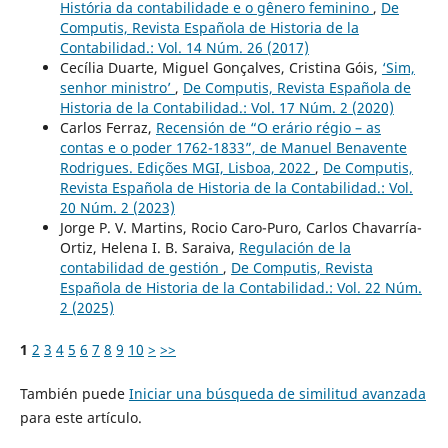
História da contabilidade e o gênero feminino
,
De
Computis, Revista Española de Historia de la
Contabilidad.: Vol. 14 Núm. 26 (2017)
Cecília Duarte, Miguel Gonçalves, Cristina Góis,
‘Sim,
senhor ministro’
,
De Computis, Revista Española de
Historia de la Contabilidad.: Vol. 17 Núm. 2 (2020)
Carlos Ferraz,
Recensión de “O erário régio – as
contas e o poder 1762-1833”, de Manuel Benavente
Rodrigues. Edições MGI, Lisboa, 2022
,
De Computis,
Revista Española de Historia de la Contabilidad.: Vol.
20 Núm. 2 (2023)
Jorge P. V. Martins, Rocio Caro-Puro, Carlos Chavarría-
Ortiz, Helena I. B. Saraiva,
Regulación de la
contabilidad de gestión
,
De Computis, Revista
Española de Historia de la Contabilidad.: Vol. 22 Núm.
2 (2025)
1
2
3
4
5
6
7
8
9
10
>
>>
También puede
Iniciar una búsqueda de similitud avanzada
para este artículo.