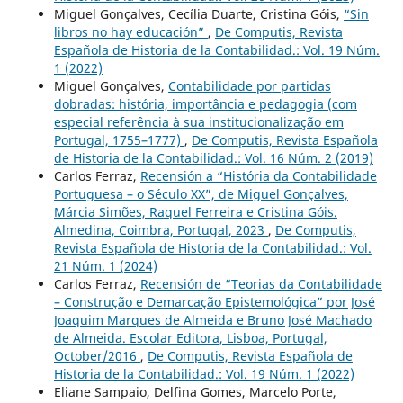
Miguel Gonçalves, Cecília Duarte, Cristina Góis,
“Sin
libros no hay educación”
,
De Computis, Revista
Española de Historia de la Contabilidad.: Vol. 19 Núm.
1 (2022)
Miguel Gonçalves,
Contabilidade por partidas
dobradas: história, importância e pedagogia (com
especial referência à sua institucionalização em
Portugal, 1755–1777)
,
De Computis, Revista Española
de Historia de la Contabilidad.: Vol. 16 Núm. 2 (2019)
Carlos Ferraz,
Recensión a “História da Contabilidade
Portuguesa – o Século XX”, de Miguel Gonçalves,
Márcia Simões, Raquel Ferreira e Cristina Góis.
Almedina, Coimbra, Portugal, 2023
,
De Computis,
Revista Española de Historia de la Contabilidad.: Vol.
21 Núm. 1 (2024)
Carlos Ferraz,
Recensión de “Teorias da Contabilidade
– Construção e Demarcação Epistemológica” por José
Joaquim Marques de Almeida e Bruno José Machado
de Almeida. Escolar Editora, Lisboa, Portugal,
October/2016
,
De Computis, Revista Española de
Historia de la Contabilidad.: Vol. 19 Núm. 1 (2022)
Eliane Sampaio, Delfina Gomes, Marcelo Porte,