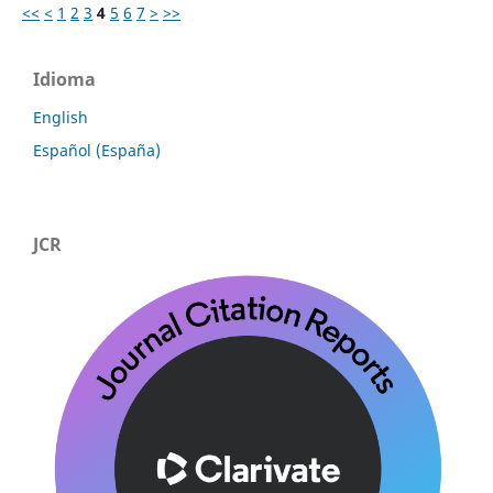
<<
<
1
2
3
4
5
6
7
>
>>
Idioma
English
Español (España)
JCR