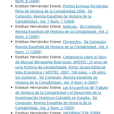
Núm. 8 (2008)
Esteban Hernández Esteve,
Premio Enrique Fernández
Peña de Historia de la Contabilidad 2004
,
De
Computis, Revista Española de Historia de la
Contabilidad.: Vol. 1 Núm. 1 (2004)
Esteban Hernández Esteve,
Noticias
,
De Computis,
Revista Española de Historia de la Contabilidad.: Vol. 2
Núm. 2 (2005)
Esteban Hernández Esteve,
Chronicles
,
De Computis,
Revista Española de Historia de la Contabilidad.: Vol. 6
Núm. 11 (2009)
Esteban Hernández Esteve,
Comentario sobre el libro
de Manuel Benavente Rodrígues: APOTEC: 25 anos de
uma história da contabilidade, Porto: Grupo Editorial
Vida Económica / APOTEC, 2007, 168 págs. + 28 págs.
sin numerar
,
De Computis, Revista Española de
Historia de la Contabilidad.: Vol. 4 Núm. 6 (2007)
Esteban Hernández Esteve,
Los Encuentros de Trabajo
de Historia de la Contabilidad y el Desarrollo de la
Investigación Histórico-Contable en España
,
De
Computis, Revista Española de Historia de la
Contabilidad.: Vol. 2 Núm. 2 (2005)
Esteban Hernández Esteve,
INFORMACIÓN SOBRE