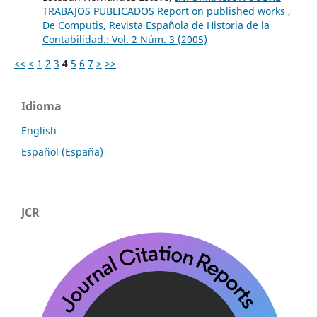
TRABAJOS PUBLICADOS Report on published works
,
De Computis, Revista Española de Historia de la
Contabilidad.: Vol. 2 Núm. 3 (2005)
<<
<
1
2
3
4
5
6
7
>
>>
Idioma
English
Español (España)
JCR