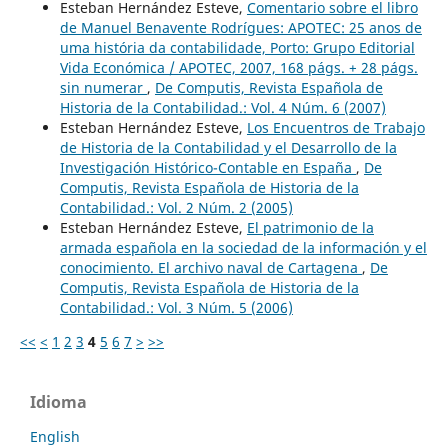
Esteban Hernández Esteve,
Comentario sobre el libro
de Manuel Benavente Rodrígues: APOTEC: 25 anos de
uma história da contabilidade, Porto: Grupo Editorial
Vida Económica / APOTEC, 2007, 168 págs. + 28 págs.
sin numerar
,
De Computis, Revista Española de
Historia de la Contabilidad.: Vol. 4 Núm. 6 (2007)
Esteban Hernández Esteve,
Los Encuentros de Trabajo
de Historia de la Contabilidad y el Desarrollo de la
Investigación Histórico-Contable en España
,
De
Computis, Revista Española de Historia de la
Contabilidad.: Vol. 2 Núm. 2 (2005)
Esteban Hernández Esteve,
El patrimonio de la
armada española en la sociedad de la información y el
conocimiento. El archivo naval de Cartagena
,
De
Computis, Revista Española de Historia de la
Contabilidad.: Vol. 3 Núm. 5 (2006)
<<
<
1
2
3
4
5
6
7
>
>>
Idioma
English