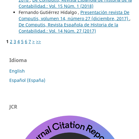
Contabilidad.: Vol. 15 Núm. 1 (2018)
Fernando Gutiérrez Hidalgo ,
Presentación revista De
Computis, volumen 14, número 27 (diciembre, 2017)
,
De Computis, Revista Española de Historia de la
Contabilidad.: Vol. 14 Núm. 27 (2017)
1
2
3
4
5
6
7
>
>>
Idioma
English
Español (España)
JCR