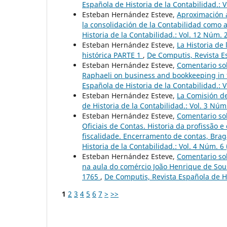
Española de Historia de la Contabilidad.: 
Esteban Hernández Esteve,
Aproximación a
la consolidación de la Contabilidad como 
Historia de la Contabilidad.: Vol. 12 Núm. 
Esteban Hernández Esteve,
La Historia de 
histórica PARTE 1
,
De Computis, Revista Es
Esteban Hernández Esteve,
Comentario sob
Raphaeli on business and bookkeeping in t
Española de Historia de la Contabilidad.: 
Esteban Hernández Esteve,
La Comisión de
de Historia de la Contabilidad.: Vol. 3 Núm
Esteban Hernández Esteve,
Comentario so
Oficiais de Contas. Historia da profissão e
fiscalidade. Encerramento de contas, Brag
Historia de la Contabilidad.: Vol. 4 Núm. 6
Esteban Hernández Esteve,
Comentario sob
na aula do comércio João Henrique de Sous
1765
,
De Computis, Revista Española de Hi
1
2
3
4
5
6
7
>
>>