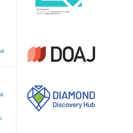
ual
ve
n