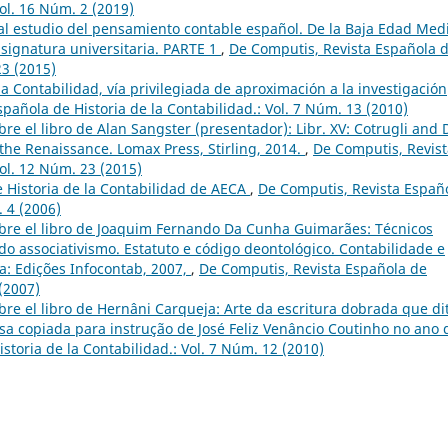
Vol. 16 Núm. 2 (2019)
l estudio del pensamiento contable español. De la Baja Edad Med
asignatura universitaria. PARTE 1
,
De Computis, Revista Española 
23 (2015)
la Contabilidad, vía privilegiada de aproximación a la investigación
pañola de Historia de la Contabilidad.: Vol. 7 Núm. 13 (2010)
re el libro de Alan Sangster (presentador): Libr. XV: Cotrugli and 
he Renaissance. Lomax Press, Stirling, 2014.
,
De Computis, Revist
Vol. 12 Núm. 23 (2015)
 Historia de la Contabilidad de AECA
,
De Computis, Revista Españ
. 4 (2006)
bre el libro de Joaquim Fernando Da Cunha Guimarães: Técnicos
 do associativismo. Estatuto e código deontológico. Contabilidade e
a: Edições Infocontab, 2007,
,
De Computis, Revista Española de
 (2007)
re el libro de Hernâni Carqueja: Arte da escritura dobrada que di
a copiada para instrução de José Feliz Venâncio Coutinho no ano 
storia de la Contabilidad.: Vol. 7 Núm. 12 (2010)