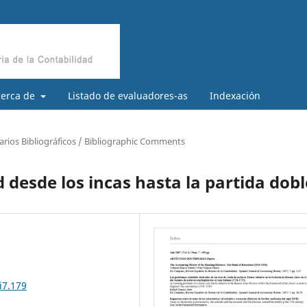
cerca de
Listado de evaluadores-as
Indexación
rios Bibliográficos / Bibliographic Comments
d desde los incas hasta la partida dobl
i7.179