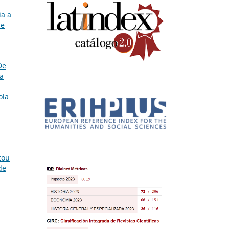
ia a
de
De
a
ola
tou
de