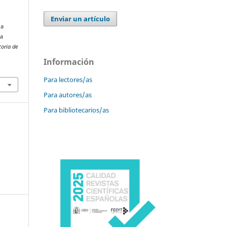
Enviar un artículo
la
da
toria de
Información
Para lectores/as
Para autores/as
Para bibliotecarios/as