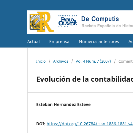
Actual
En prensa
Números anteriores
A
Inicio
/
Archivos
/
Vol. 4 Núm. 7 (2007)
/
Comenta
Evolución de la contabilida
Esteban Hernández Esteve
DOI:
https://doi.org/10.26784/issn.1886-1881.v4