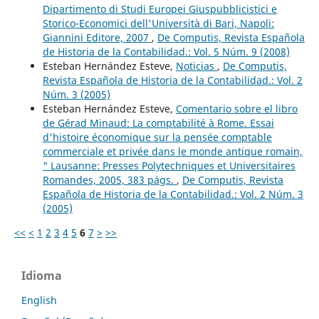
Dipartimento di Studi Europei Giuspubblicistici e
Storico-Economici dell'Università di Bari, Napoli:
Giannini Editore, 2007
,
De Computis, Revista Española
de Historia de la Contabilidad.: Vol. 5 Núm. 9 (2008)
Esteban Hernández Esteve,
Noticias
,
De Computis,
Revista Española de Historia de la Contabilidad.: Vol. 2
Núm. 3 (2005)
Esteban Hernández Esteve,
Comentario sobre el libro
de Gérad Minaud: La comptabilité à Rome. Essai
d'histoire économique sur la pensée comptable
commerciale et privée dans le monde antique romain,
" Lausanne: Presses Polytechniques et Universitaires
Romandes, 2005, 383 págs.
,
De Computis, Revista
Española de Historia de la Contabilidad.: Vol. 2 Núm. 3
(2005)
<<
<
1
2
3
4
5
6
7
>
>>
Idioma
English