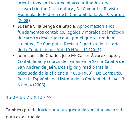
orientations and volume of accounting history
research in the 21st century
,
De Computis, Revista
Española de Historia de la Contabilidad.: Vol. 5 Núm. 9
(2008)
Susana Villaluenga de Gracia,
Aproximación a los
fundamentos contables, legales y morales del método
de cargo y descargo o data por el que se rendían
cuentas
,
De Computis, Revista Española de Historia
de la Contabilidad.: Vol. 10 Núm. 19 (2013)
Juan Luis Lillo Criado , José Mª Carlos Álvarez López ,
Contabilidad y cobros de rentas en la Santa Capilla de
San Andrés de Jaén. Dos siglos y medio tras la
búsqueda de la eficiencia (1650-1900)
,
De Computis,
Revista Española de Historia de la Contabilidad.: Vol. 3
Núm. 4 (2006)
1
2
3
4
5
6
7
8
9
10
>
>>
También puede
Iniciar una búsqueda de similitud avanzada
para este artículo.