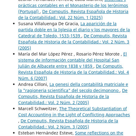
prácticas contables en el Monasterio de los Jerónimos
(Portugal)
,
De Computis, Revista Española de Historia
de la Contabilidad.: Vol. 22 Núm. 1 (2025)
Susana Villaluenga De Gracia,
La aparición de la
partida doble en la Iglesia el diario y los mayores de la
Catedral de Toledo, 1533-1539
,
De Computis, Revista
Española de Historia de la Contabilidad.: Vol. 2 Núm. 3
(2005)
María del Mar López Pérez , Rosario Pérez Morote ,
El
sistema de información contable del Hospital San
Julián de Albacete entre 1838 y 1859
,
De Computis,
Revista Española de Historia de la Contabilidad.: Vol. 4
Núm. 6 (2007)
Andrea Cilloni,
La genesi della contabilità matriciale e
la "ragioneria scientifica" del secolo decimonono
,
De
Computis, Revista Española de Historia de la
Contabilidad.: Vol. 2 Núm. 2 (2005)
Marcell Schweitzer,
The Theoretical Substantiation of
Cost Accounting in the Light of Conflicting Approaches
,
De Computis, Revista Española de Historia de la
Contabilidad.: Vol. 2 Núm. 3 (2005)
Esteban Hernández Esteve,
Some reflections on the