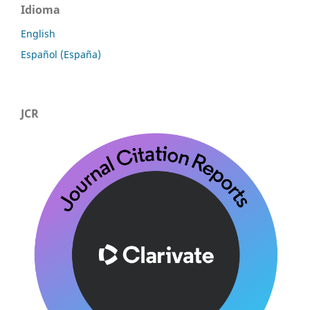
Idioma
English
Español (España)
JCR