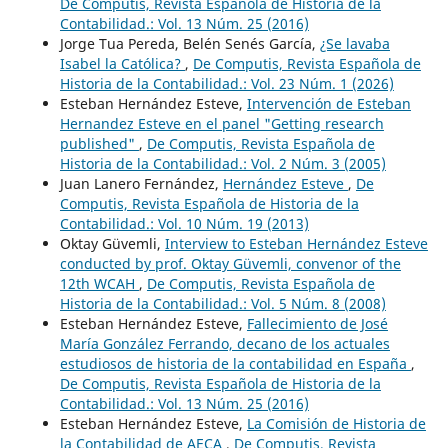
De Computis, Revista Española de Historia de la
Contabilidad.: Vol. 13 Núm. 25 (2016)
Jorge Tua Pereda, Belén Senés García,
¿Se lavaba
Isabel la Católica?
,
De Computis, Revista Española de
Historia de la Contabilidad.: Vol. 23 Núm. 1 (2026)
Esteban Hernández Esteve,
Intervención de Esteban
Hernandez Esteve en el panel "Getting research
published"
,
De Computis, Revista Española de
Historia de la Contabilidad.: Vol. 2 Núm. 3 (2005)
Juan Lanero Fernández,
Hernández Esteve
,
De
Computis, Revista Española de Historia de la
Contabilidad.: Vol. 10 Núm. 19 (2013)
Oktay Güvemli,
Interview to Esteban Hernández Esteve
conducted by prof. Oktay Güvemli, convenor of the
12th WCAH
,
De Computis, Revista Española de
Historia de la Contabilidad.: Vol. 5 Núm. 8 (2008)
Esteban Hernández Esteve,
Fallecimiento de José
María González Ferrando, decano de los actuales
estudiosos de historia de la contabilidad en España
,
De Computis, Revista Española de Historia de la
Contabilidad.: Vol. 13 Núm. 25 (2016)
Esteban Hernández Esteve,
La Comisión de Historia de
la Contabilidad de AECA
,
De Computis, Revista