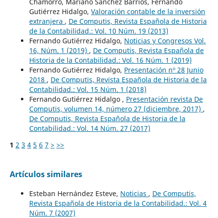
Chamorro, Mariano Sánchez Barrios, Fernando
Gutiérrez Hidalgo,
Valoración contable de la inversión
extranjera
,
De Computis, Revista Española de Historia
de la Contabilidad.: Vol. 10 Núm. 19 (2013)
Fernando Gutiérrez Hidalgo,
Noticias y Congresos Vol.
16, Núm. 1 (2019)
,
De Computis, Revista Española de
Historia de la Contabilidad.: Vol. 16 Núm. 1 (2019)
Fernando Gutiérrez Hidalgo,
Presentación nº 28 Junio
2018
,
De Computis, Revista Española de Historia de la
Contabilidad.: Vol. 15 Núm. 1 (2018)
Fernando Gutiérrez Hidalgo ,
Presentación revista De
Computis, volumen 14, número 27 (diciembre, 2017)
,
De Computis, Revista Española de Historia de la
Contabilidad.: Vol. 14 Núm. 27 (2017)
1
2
3
4
5
6
7
>
>>
Artículos similares
Esteban Hernández Esteve,
Noticias
,
De Computis,
Revista Española de Historia de la Contabilidad.: Vol. 4
Núm. 7 (2007)