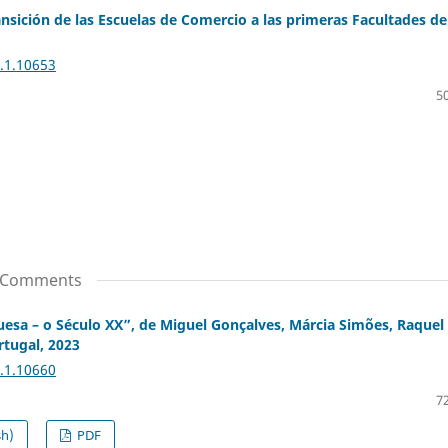
nsición de las Escuelas de Comercio a las primeras Facultades de
1.1.10653
50
ic Comments
uesa – o Século XX”, de Miguel Gonçalves, Márcia Simões, Raquel
rtugal, 2023
1.1.10660
72
sh)
PDF