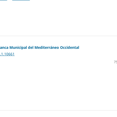
 Banca Municipal del Mediterráneo Occidental
1.1.10661
75