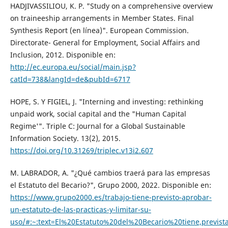
HADJIVASSILIOU, K. P. "Study on a comprehensive overview
on traineeship arrangements in Member States. Final
Synthesis Report (en línea)". European Commission.
Directorate- General for Employment, Social Affairs and
Inclusion, 2012. Disponible en:
http://ec.europa.eu/social/main.jsp?
catId=738&langId=de&pubId=6717
HOPE, S. Y FIGIEL, J. "Interning and investing: rethinking
unpaid work, social capital and the "Human Capital
Regime'". Triple C: Journal for a Global Sustainable
Information Society. 13(2), 2015.
https://doi.org/10.31269/triplec.v13i2.607
M. LABRADOR, A. "¿Qué cambios traerá para las empresas
el Estatuto del Becario?", Grupo 2000, 2022. Disponible en:
https://www.grupo2000.es/trabajo-tiene-previsto-aprobar-
un-estatuto-de-las-practicas-y-limitar-su-
uso/#:~:text=El%20Estatuto%20del%20Becario%20tiene,previs