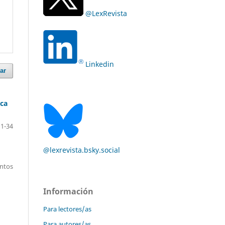
@LexRevista
Linkedin
ar
ica
1-34
@lexrevista.bsky.social
entos
Información
Para lectores/as
Para autores/as