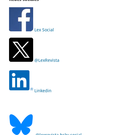
Lex Social
@LexRevista
Linkedin
@lexrevista.bsky.social