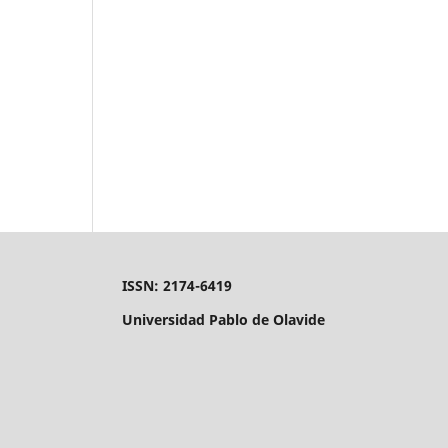
ISSN: 2174-6419
Universidad Pablo de Olavide