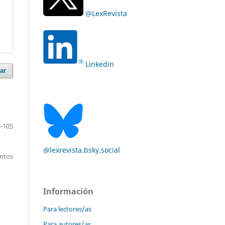
@LexRevista
Linkedin
ar
-105
@lexrevista.bsky.social
entos
Información
Para lectores/as
Para autores/as