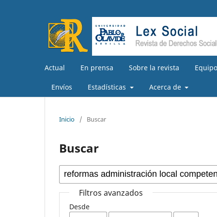
Actual
En prensa
Sobre la revista
Equipo
Envíos
Estadísticas
Acerca de
Inicio
/
Buscar
Buscar
Filtros avanzados
Desde