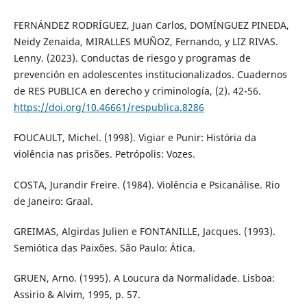
FERNÁNDEZ RODRÍGUEZ, Juan Carlos, DOMÍNGUEZ PINEDA,
Neidy Zenaida, MIRALLES MUÑOZ, Fernando, y LIZ RIVAS.
Lenny. (2023). Conductas de riesgo y programas de
prevención en adolescentes institucionalizados. Cuadernos
de RES PUBLICA en derecho y criminología, (2). 42-56.
https://doi.org/10.46661/respublica.8286
FOUCAULT, Michel. (1998). Vigiar e Punir: História da
violência nas prisões. Petrópolis: Vozes.
COSTA, Jurandir Freire. (1984). Violência e Psicanálise. Rio
de Janeiro: Graal.
GREIMAS, Algirdas Julien e FONTANILLE, Jacques. (1993).
Semiótica das Paixões. São Paulo: Ática.
GRUEN, Arno. (1995). A Loucura da Normalidade. Lisboa:
Assirio & Alvim, 1995, p. 57.