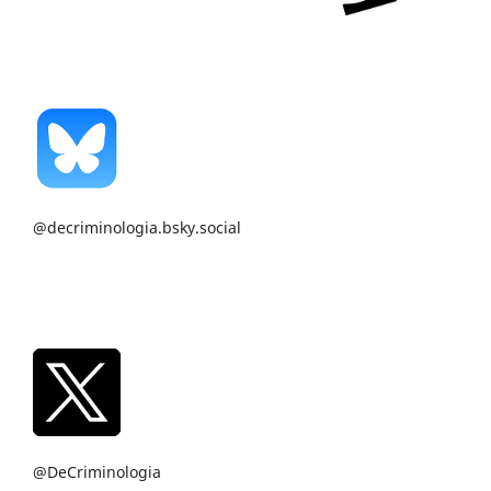
@decriminologia.bsky.social
@DeCriminologia