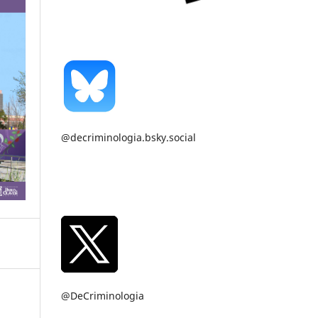
@decriminologia.bsky.social
@DeCriminologia