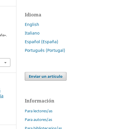
Idioma
English
Italiano
aña».
Español (España)
Português (Portugal)
Enviar un artículo
S
ía
Información
Para lectores/as
Para autores/as
Para bibliotecarios/as