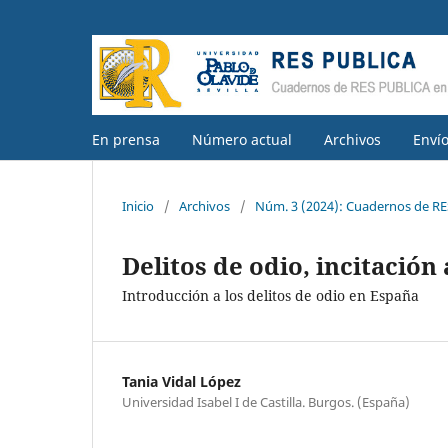
En prensa
Número actual
Archivos
Enví
Inicio
/
Archivos
/
Núm. 3 (2024): Cuadernos de RE
Delitos de odio, incitación
Introducción a los delitos de odio en España
Tania Vidal López
Universidad Isabel I de Castilla. Burgos. (España)