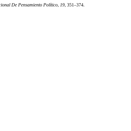
cional De Pensamiento Político
,
19
, 351–374.