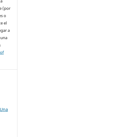
 a
e (por
es o
e el
ugar a
 una
s
 of
 Una