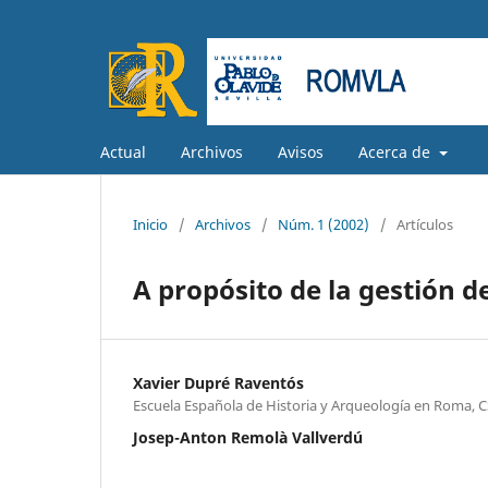
Actual
Archivos
Avisos
Acerca de
Inicio
/
Archivos
/
Núm. 1 (2002)
/
Artículos
A propósito de la gestión d
Xavier Dupré Raventós
Escuela Española de Historia y Arqueología en Roma, C
Josep-Anton Remolà Vallverdú