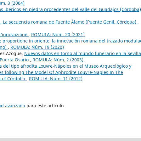
m. 3 (2004)
s ibéricos en piedra procedentes del Valle del Guadajoz (Córdoba
a. La secuencia romana de Fuente Álamo (Puente Genil, Córdoba)
,
ll’innovazione
,
ROMULA: Núm. 20 (2021)
 proportione in oriente: la innovación romana del trazado modula
ano)
,
ROMULA: Núm. 19 (2020)
guez Azogue,
Nuevos datos en torno al mundo funerario en la Sevilla
 Puerta Osario
,
ROMULA: Núm. 2 (2003)
 del tipo afrodita Louvre-Nápoles en el Museo Arqueológico y
s following The Model Of Aphrodite Louvre-Naples In The
m of Córdoba
,
ROMULA: Núm. 11 (2012)
tud avanzada
para este artículo.