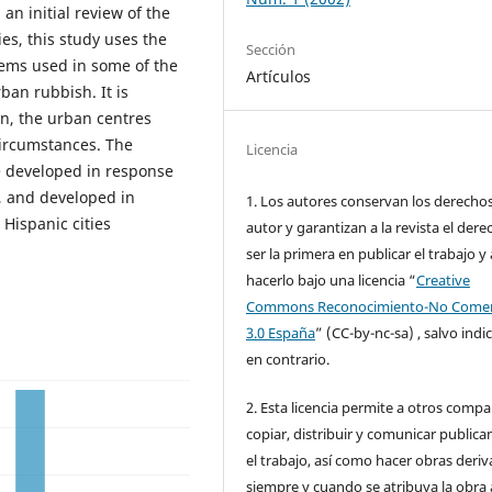
an initial review of the
es, this study uses the
Sección
tems used in some of the
Artículos
ban rubbish. It is
n, the urban centres
circumstances. The
Licencia
e developed in response
 and developed in
1. Los autores conservan los derecho
Hispanic cities
autor y garantizan a la revista el dere
ser la primera en publicar el trabajo y 
hacerlo bajo una licencia “
Creative
Commons Reconocimiento-No Comer
3.0 España
” (CC-by-nc-sa) , salvo indi
en contrario.
2. Esta licencia permite a otros compar
copiar, distribuir y comunicar public
el trabajo, así como hacer obras deri
siempre y cuando se atribuya la obra 