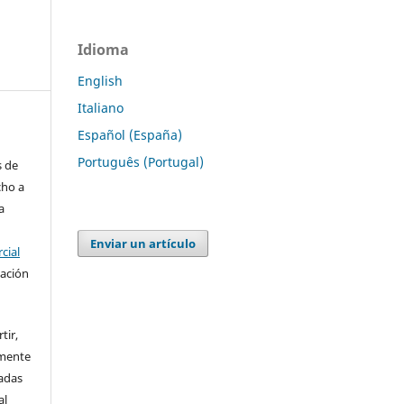
Idioma
English
Italiano
Español (España)
Português (Portugal)
s de
cho a
a
Enviar un artículo
cial
cación
tir,
amente
vadas
al