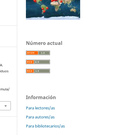
Número actual
A.
siduos
omula/
Información
Para lectores/as
Para autores/as
Para bibliotecarios/as