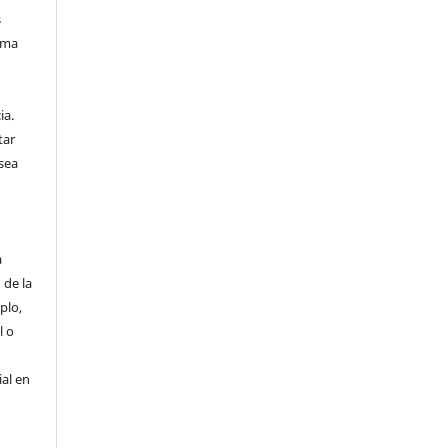
s
sma
n
ia.
tar
sea
a
 de la
plo,
l o
ial en