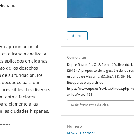
Hispania
PDF
era aproximación al
 este trabajo analiza, a
Cómo citar
mas aplicados en algunas
Dupré Raventós, X., & Remolà Vallverdú, J.-
to de los desechos
(2012). A propósito de la gestión de los re
 de su fundación, los
urbanos en Hispania.
ROMULA
, (1), 39–56.
 adecuados para dar
Recuperado a partir de
https://www.upo.es/revistas/index.php/r
previsibles. Los diversos
article/view/128
 tanto a factores
aralelamente a las
Más formatos de cita
 las ciudades hispanas.
-------
Número
Núm. 1 (2002)