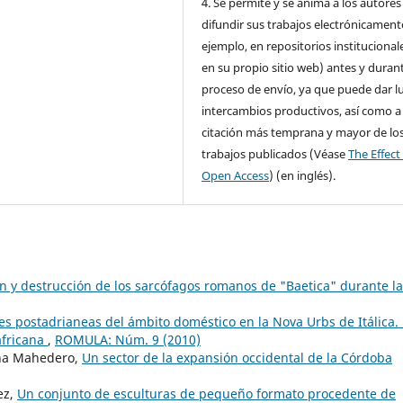
4. Se permite y se anima a los autores
difundir sus trabajos electrónicament
ejemplo, en repositorios institucional
en su propio sitio web) antes y durant
proceso de envío, ya que puede dar l
intercambios productivos, así como a
citación más temprana y mayor de lo
trabajos publicados (Véase
The Effect
Open Access
) (en inglés).
ión y destrucción de los sarcófagos romanos de "Baetica" durante la
s postadrianeas del ámbito doméstico en la Nova Urbs de Itálica.
 africana
,
ROMULA: Núm. 9 (2010)
ina Mahedero,
Un sector de la expansión occidental de la Córdoba
ez,
Un conjunto de esculturas de pequeño formato procedente de