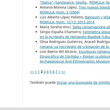
"Italica" (Santiponce, Sevilla
,
ROMULA: Nú
Antonio Morena López,
Tres nuevos bóvido
ROMULA: Núm. 3 (2004)
Luis Alberto López Palomo,
Balneum y Vill
ROMULA: Núm. 12/13: 2013-2014
Maria Serena Vinci,
Dalla conservazione a
Sergio España Chamorro,
Symmetria atque
en la Acrópolis de Heliopolis-Baalbek (Líb
Oliva Rodríguez Gutiérrez, Araceli Rodrí
romana: La necrópolis de cremación de la
Luis Baena del Alcázar,
Esculturas romanas
Etnográfico de Córdoba = Roman sculpture
Archaeological And Ethnographic Museu
<<
<
1
2
3
4
5
6
7
>
>>
También puede
Iniciar una búsqueda de simili