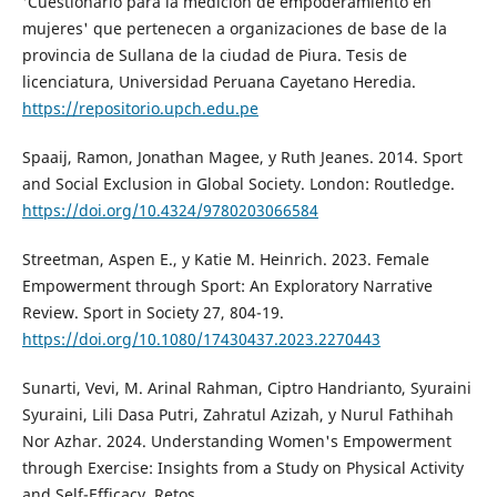
'Cuestionario para la medición de empoderamiento en
mujeres' que pertenecen a organizaciones de base de la
provincia de Sullana de la ciudad de Piura. Tesis de
licenciatura, Universidad Peruana Cayetano Heredia.
https://repositorio.upch.edu.pe
Spaaij, Ramon, Jonathan Magee, y Ruth Jeanes. 2014. Sport
and Social Exclusion in Global Society. London: Routledge.
https://doi.org/10.4324/9780203066584
Streetman, Aspen E., y Katie M. Heinrich. 2023. Female
Empowerment through Sport: An Exploratory Narrative
Review. Sport in Society 27, 804-19.
https://doi.org/10.1080/17430437.2023.2270443
Sunarti, Vevi, M. Arinal Rahman, Ciptro Handrianto, Syuraini
Syuraini, Lili Dasa Putri, Zahratul Azizah, y Nurul Fathihah
Nor Azhar. 2024. Understanding Women's Empowerment
through Exercise: Insights from a Study on Physical Activity
and Self-Efficacy. Retos.