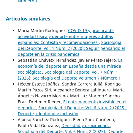
Número 1
Artículos similares
María Martín Rodríguez,
COVID-19 y práctica de
actividad física y deporte entre mujeres adultas
españolas: Contexto y recomendaciones
,
Sociología
del Deporte: Vol. 1 Núm. 2 (2020): Seguir pensando el
deporte en la crisis pandémica
Sebastián Chávez-Hernández, Javier Pérez-Tejero,
La
economía del deporte en España desde una mirada
sociológica:
,
Sociología del Deporte: Vol. 7 Núm. 1
(2026): Sociología del Deporte Volumen 7 Número 1
Héctor Esteve Ibáñez, Sandra Carrera Juliá, Rodrigo
Martín Pazos Siri, Alexandre Bonora Lahiguera, María
Ángeles Navarro Moreno, Mari Luz Moreno Sancho,
Eraci Drehmer Rieger,
El entrenamiento invisible en el
deporte:
,
Sociología del Deporte: Vol. 6 Núm. 2 (2025):
Deporte, identidad e inclusión
Alonso Sánchez Rodríguez, Elena Sanz Cariñena,
Pablo Vidal González,
Densidad y proximidad:
,
Sociología del Deporte: Vol. 6 Núm. 2 (2025): Deporte,