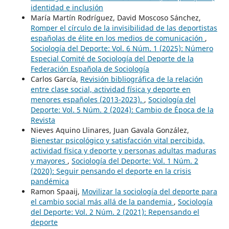
identidad e inclusión
María Martín Rodríguez, David Moscoso Sánchez,
Romper el círculo de la invisibilidad de las deportistas
españolas de élite en los medios de comunicación
,
Sociología del Deporte: Vol. 6 Núm. 1 (2025): Número
Especial Comité de Sociología del Deporte de la
Federación Española de Sociología
Carlos García,
Revisión bibliográfica de la relación
entre clase social, actividad física y deporte en
menores españoles (2013-2023).
,
Sociología del
Deporte: Vol. 5 Núm. 2 (2024): Cambio de Época de la
Revista
Nieves Aquino Llinares, Juan Gavala González,
Bienestar psicológico y satisfacción vital percibida,
actividad física y deporte y personas adultas maduras
y mayores
,
Sociología del Deporte: Vol. 1 Núm. 2
(2020): Seguir pensando el deporte en la crisis
pandémica
Ramon Spaaij,
Movilizar la sociología del deporte para
el cambio social más allá de la pandemia
,
Sociología
del Deporte: Vol. 2 Núm. 2 (2021): Repensando el
deporte