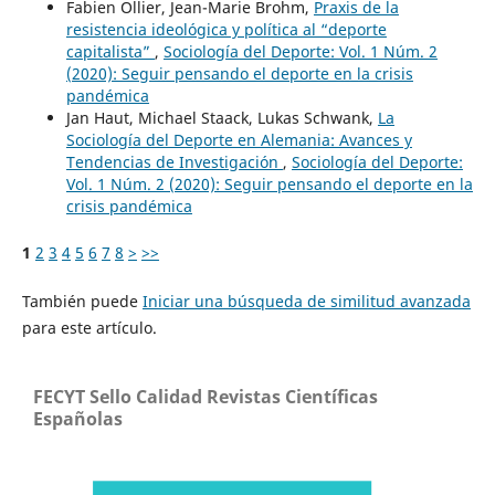
Fabien Ollier, Jean-Marie Brohm,
Praxis de la
resistencia ideológica y política al “deporte
capitalista”
,
Sociología del Deporte: Vol. 1 Núm. 2
(2020): Seguir pensando el deporte en la crisis
pandémica
Jan Haut, Michael Staack, Lukas Schwank,
La
Sociología del Deporte en Alemania: Avances y
Tendencias de Investigación
,
Sociología del Deporte:
Vol. 1 Núm. 2 (2020): Seguir pensando el deporte en la
crisis pandémica
1
2
3
4
5
6
7
8
>
>>
También puede
Iniciar una búsqueda de similitud avanzada
para este artículo.
FECYT Sello Calidad Revistas Científicas
Españolas