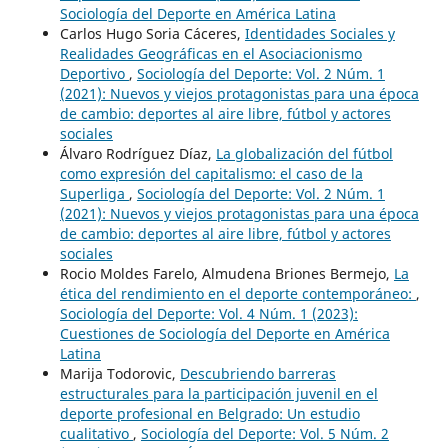
Sociología del Deporte en América Latina
Carlos Hugo Soria Cáceres,
Identidades Sociales y
Realidades Geográficas en el Asociacionismo
Deportivo
,
Sociología del Deporte: Vol. 2 Núm. 1
(2021): Nuevos y viejos protagonistas para una época
de cambio: deportes al aire libre, fútbol y actores
sociales
Álvaro Rodríguez Díaz,
La globalización del fútbol
como expresión del capitalismo: el caso de la
Superliga
,
Sociología del Deporte: Vol. 2 Núm. 1
(2021): Nuevos y viejos protagonistas para una época
de cambio: deportes al aire libre, fútbol y actores
sociales
Rocio Moldes Farelo, Almudena Briones Bermejo,
La
ética del rendimiento en el deporte contemporáneo:
,
Sociología del Deporte: Vol. 4 Núm. 1 (2023):
Cuestiones de Sociología del Deporte en América
Latina
Marija Todorovic,
Descubriendo barreras
estructurales para la participación juvenil en el
deporte profesional en Belgrado: Un estudio
cualitativo
,
Sociología del Deporte: Vol. 5 Núm. 2