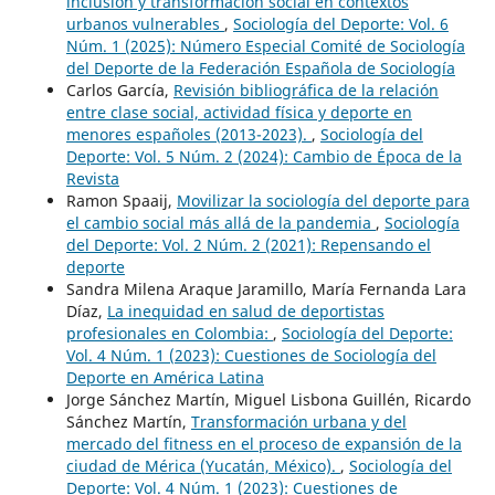
inclusión y transformación social en contextos
urbanos vulnerables
,
Sociología del Deporte: Vol. 6
Núm. 1 (2025): Número Especial Comité de Sociología
del Deporte de la Federación Española de Sociología
Carlos García,
Revisión bibliográfica de la relación
entre clase social, actividad física y deporte en
menores españoles (2013-2023).
,
Sociología del
Deporte: Vol. 5 Núm. 2 (2024): Cambio de Época de la
Revista
Ramon Spaaij,
Movilizar la sociología del deporte para
el cambio social más allá de la pandemia
,
Sociología
del Deporte: Vol. 2 Núm. 2 (2021): Repensando el
deporte
Sandra Milena Araque Jaramillo, María Fernanda Lara
Díaz,
La inequidad en salud de deportistas
profesionales en Colombia:
,
Sociología del Deporte:
Vol. 4 Núm. 1 (2023): Cuestiones de Sociología del
Deporte en América Latina
Jorge Sánchez Martín, Miguel Lisbona Guillén, Ricardo
Sánchez Martín,
Transformación urbana y del
mercado del fitness en el proceso de expansión de la
ciudad de Mérica (Yucatán, México).
,
Sociología del
Deporte: Vol. 4 Núm. 1 (2023): Cuestiones de