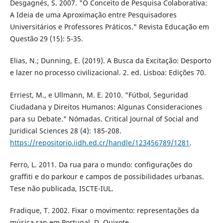
Desgagnés, S. 2007. "O Conceito de Pesquisa Colaborativa:
A Ideia de uma Aproximação entre Pesquisadores
Universitários e Professores Práticos." Revista Educação em
Questão 29 (15): 5-35.
Elias, N.; Dunning, E. (2019). A Busca da Excitação: Desporto
e lazer no processo civilizacional. 2. ed. Lisboa: Edições 70.
Erriest, M., e Ullmann, M. E. 2010. "Fútbol, Seguridad
Ciudadana y Direitos Humanos: Algunas Consideraciones
para su Debate." Nómadas. Critical Journal of Social and
Juridical Sciences 28 (4): 185-208.
https://repositorio.iidh.ed.cr/handle/123456789/1281
.
Ferro, L. 2011. Da rua para o mundo: configurações do
graffiti e do parkour e campos de possibilidades urbanas.
Tese não publicada, ISCTE-IUL.
Fradique, T. 2002. Fixar o movimento: representações da
música rap em Portugal. D. Quixote.