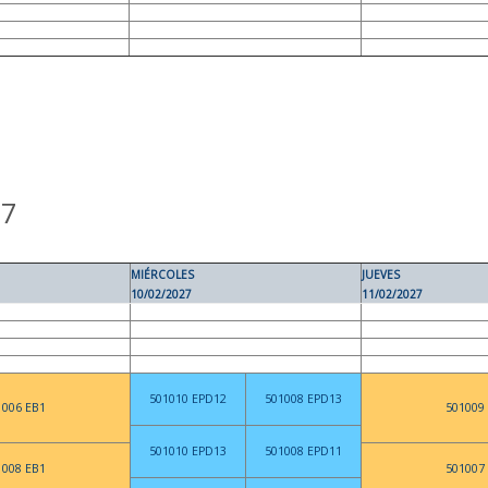
27
MIÉRCOLES
JUEVES
10/02/2027
11/02/2027
501010 EPD12
501008 EPD13
1006 EB1
501009
501010 EPD13
501008 EPD11
1008 EB1
501007