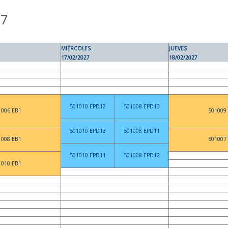
27
MIÉRCOLES
JUEVES
17/02/2027
18/02/2027
501010 EPD12
501008 EPD13
1006 EB1
501009
501010 EPD13
501008 EPD11
1008 EB1
501007
501010 EPD11
501008 EPD12
1010 EB1