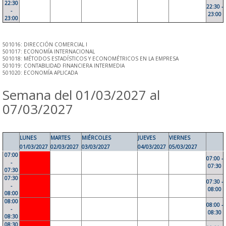
22:30
22:30 -
-
23:00
23:00
501016: DIRECCIÓN COMERCIAL I
501017: ECONOMÍA INTERNACIONAL
501018: MÉTODOS ESTADÍSTICOS Y ECONOMÉTRICOS EN LA EMPRESA
501019: CONTABILIDAD FINANCIERA INTERMEDIA
501020: ECONOMÍA APLICADA
Semana del 01/03/2027 al
07/03/2027
LUNES
MARTES
MIÉRCOLES
JUEVES
VIERNES
01/03/2027
02/03/2027
03/03/2027
04/03/2027
05/03/2027
07:00
07:00 -
-
07:30
07:30
07:30
07:30 -
-
08:00
08:00
08:00
08:00 -
-
08:30
08:30
08:30