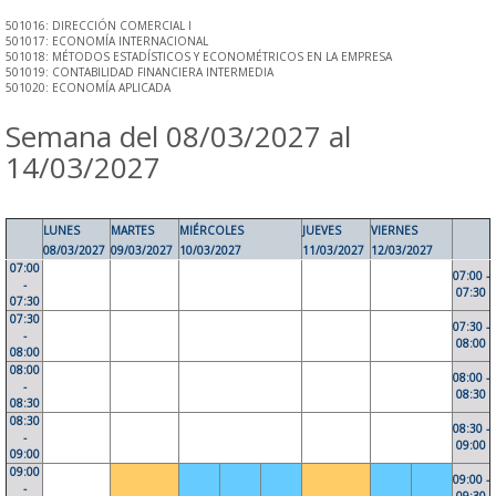
501016: DIRECCIÓN COMERCIAL I
501017: ECONOMÍA INTERNACIONAL
501018: MÉTODOS ESTADÍSTICOS Y ECONOMÉTRICOS EN LA EMPRESA
501019: CONTABILIDAD FINANCIERA INTERMEDIA
501020: ECONOMÍA APLICADA
Semana del 08/03/2027 al
14/03/2027
LUNES
MARTES
MIÉRCOLES
JUEVES
VIERNES
08/03/2027
09/03/2027
10/03/2027
11/03/2027
12/03/2027
07:00
07:00 -
-
07:30
07:30
07:30
07:30 -
-
08:00
08:00
08:00
08:00 -
-
08:30
08:30
08:30
08:30 -
-
09:00
09:00
09:00
09:00 -
-