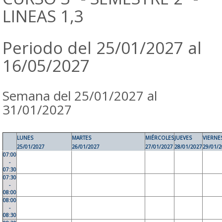
LINEAS 1,3
Periodo del 25/01/2027 al
16/05/2027
Semana del 25/01/2027 al
31/01/2027
LUNES
MARTES
MIÉRCOLES
JUEVES
VIERNE
25/01/2027
26/01/2027
27/01/2027
28/01/2027
29/01/
07:00
-
07:30
07:30
-
08:00
08:00
-
08:30