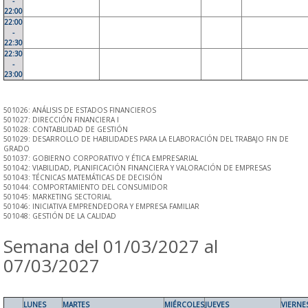
-
22:00
22:00
-
22:30
22:30
-
23:00
501026: ANÁLISIS DE ESTADOS FINANCIEROS
501027: DIRECCIÓN FINANCIERA I
501028: CONTABILIDAD DE GESTIÓN
501029: DESARROLLO DE HABILIDADES PARA LA ELABORACIÓN DEL TRABAJO FIN DE
GRADO
501037: GOBIERNO CORPORATIVO Y ÉTICA EMPRESARIAL
501042: VIABILIDAD, PLANIFICACIÓN FINANCIERA Y VALORACIÓN DE EMPRESAS
501043: TÉCNICAS MATEMÁTICAS DE DECISIÓN
501044: COMPORTAMIENTO DEL CONSUMIDOR
501045: MARKETING SECTORIAL
501046: INICIATIVA EMPRENDEDORA Y EMPRESA FAMILIAR
501048: GESTIÓN DE LA CALIDAD
Semana del 01/03/2027 al
07/03/2027
LUNES
MARTES
MIÉRCOLES
JUEVES
VIERNE