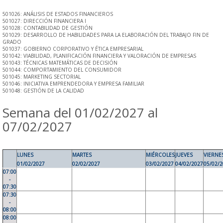
501026: ANÁLISIS DE ESTADOS FINANCIEROS
501027: DIRECCIÓN FINANCIERA I
501028: CONTABILIDAD DE GESTIÓN
501029: DESARROLLO DE HABILIDADES PARA LA ELABORACIÓN DEL TRABAJO FIN DE
GRADO
501037: GOBIERNO CORPORATIVO Y ÉTICA EMPRESARIAL
501042: VIABILIDAD, PLANIFICACIÓN FINANCIERA Y VALORACIÓN DE EMPRESAS
501043: TÉCNICAS MATEMÁTICAS DE DECISIÓN
501044: COMPORTAMIENTO DEL CONSUMIDOR
501045: MARKETING SECTORIAL
501046: INICIATIVA EMPRENDEDORA Y EMPRESA FAMILIAR
501048: GESTIÓN DE LA CALIDAD
Semana del 01/02/2027 al
07/02/2027
LUNES
MARTES
MIÉRCOLES
JUEVES
VIERNE
01/02/2027
02/02/2027
03/02/2027
04/02/2027
05/02/
07:00
-
07:30
07:30
-
08:00
08:00