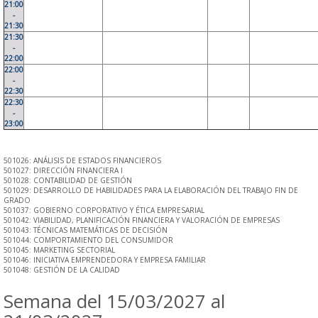
21:00
-
21:30
21:30
-
22:00
22:00
-
22:30
22:30
-
23:00
501026: ANÁLISIS DE ESTADOS FINANCIEROS
501027: DIRECCIÓN FINANCIERA I
501028: CONTABILIDAD DE GESTIÓN
501029: DESARROLLO DE HABILIDADES PARA LA ELABORACIÓN DEL TRABAJO FIN DE
GRADO
501037: GOBIERNO CORPORATIVO Y ÉTICA EMPRESARIAL
501042: VIABILIDAD, PLANIFICACIÓN FINANCIERA Y VALORACIÓN DE EMPRESAS
501043: TÉCNICAS MATEMÁTICAS DE DECISIÓN
501044: COMPORTAMIENTO DEL CONSUMIDOR
501045: MARKETING SECTORIAL
501046: INICIATIVA EMPRENDEDORA Y EMPRESA FAMILIAR
501048: GESTIÓN DE LA CALIDAD
Semana del 15/03/2027 al