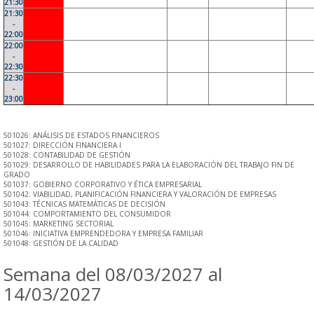
21:30
21:30
-
22:00
22:00
-
22:30
22:30
-
23:00
501026: ANÁLISIS DE ESTADOS FINANCIEROS
501027: DIRECCIÓN FINANCIERA I
501028: CONTABILIDAD DE GESTIÓN
501029: DESARROLLO DE HABILIDADES PARA LA ELABORACIÓN DEL TRABAJO FIN DE
GRADO
501037: GOBIERNO CORPORATIVO Y ÉTICA EMPRESARIAL
501042: VIABILIDAD, PLANIFICACIÓN FINANCIERA Y VALORACIÓN DE EMPRESAS
501043: TÉCNICAS MATEMÁTICAS DE DECISIÓN
501044: COMPORTAMIENTO DEL CONSUMIDOR
501045: MARKETING SECTORIAL
501046: INICIATIVA EMPRENDEDORA Y EMPRESA FAMILIAR
501048: GESTIÓN DE LA CALIDAD
Semana del 08/03/2027 al
14/03/2027