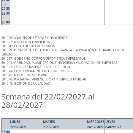
-
22:30
22:30
-
23:00
501026: ANÁLISIS DE ESTADOS FINANCIEROS
501027: DIRECCIÓN FINANCIERA I
501028: CONTABILIDAD DE GESTIÓN
501029: DESARROLLO DE HABILIDADES PARA LA ELABORACIÓN DEL TRABAJO FIN DE
GRADO
501037: GOBIERNO CORPORATIVO Y ÉTICA EMPRESARIAL
501042: VIABILIDAD, PLANIFICACIÓN FINANCIERA Y VALORACIÓN DE EMPRESAS
501043: TÉCNICAS MATEMÁTICAS DE DECISIÓN
501044: COMPORTAMIENTO DEL CONSUMIDOR
501045: MARKETING SECTORIAL
501046: INICIATIVA EMPRENDEDORA Y EMPRESA FAMILIAR
501048: GESTIÓN DE LA CALIDAD
Semana del 22/02/2027 al
28/02/2027
LUNES
MARTES
MIÉRCOLES
JUEVES
22/02/2027
23/02/2027
24/02/2027
25/02/2027
07:00