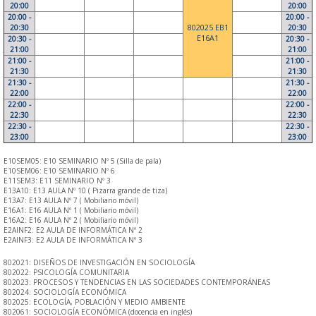
20:00
20:00
20:00 -
20:00 -
20:30
802025 EB1
20:30
E16A1
20:30 -
20:30 -
21:00
21:00
21:00 -
21:00 -
21:30
21:30
21:30 -
21:30 -
22:00
22:00
22:00 -
22:00 -
22:30
22:30
22:30 -
22:30 -
23:00
23:00
E10SEM05: E10 SEMINARIO Nº 5 (Silla de pala)
E10SEM06: E10 SEMINARIO Nº 6
E11SEM3: E11 SEMINARIO Nº 3
E13A10: E13 AULA Nº 10 ( Pizarra grande de tiza)
E13A7: E13 AULA Nº 7 ( Mobiliario móvil)
E16A1: E16 AULA Nº 1 ( Mobiliario móvil)
E16A2: E16 AULA Nº 2 ( Mobiliario móvil)
E2AINF2: E2 AULA DE INFORMÁTICA Nº 2
E2AINF3: E2 AULA DE INFORMÁTICA Nº 3
802021: DISEÑOS DE INVESTIGACIÓN EN SOCIOLOGÍA
802022: PSICOLOGÍA COMUNITARIA
802023: PROCESOS Y TENDENCIAS EN LAS SOCIEDADES CONTEMPORÁNEAS
802024: SOCIOLOGÍA ECONÓMICA
802025: ECOLOGÍA, POBLACIÓN Y MEDIO AMBIENTE
802061: SOCIOLOGÍA ECONÓMICA (docencia en inglés)