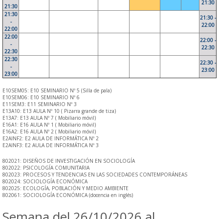
21:30
21:30
21:30
21:30 -
-
22:00
22:00
22:00
22:00 -
-
22:30
22:30
22:30
22:30 -
-
23:00
23:00
E10SEM05: E10 SEMINARIO Nº 5 (Silla de pala)
E10SEM06: E10 SEMINARIO Nº 6
E11SEM3: E11 SEMINARIO Nº 3
E13A10: E13 AULA Nº 10 ( Pizarra grande de tiza)
E13A7: E13 AULA Nº 7 ( Mobiliario móvil)
E16A1: E16 AULA Nº 1 ( Mobiliario móvil)
E16A2: E16 AULA Nº 2 ( Mobiliario móvil)
E2AINF2: E2 AULA DE INFORMÁTICA Nº 2
E2AINF3: E2 AULA DE INFORMÁTICA Nº 3
802021: DISEÑOS DE INVESTIGACIÓN EN SOCIOLOGÍA
802022: PSICOLOGÍA COMUNITARIA
802023: PROCESOS Y TENDENCIAS EN LAS SOCIEDADES CONTEMPORÁNEAS
802024: SOCIOLOGÍA ECONÓMICA
802025: ECOLOGÍA, POBLACIÓN Y MEDIO AMBIENTE
802061: SOCIOLOGÍA ECONÓMICA (docencia en inglés)
Semana del 26/10/2026 al