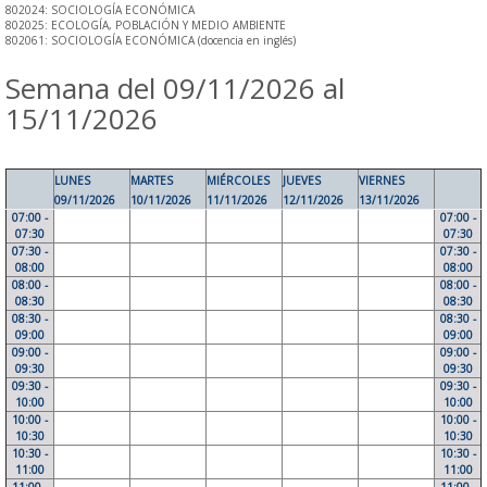
802024: SOCIOLOGÍA ECONÓMICA
802025: ECOLOGÍA, POBLACIÓN Y MEDIO AMBIENTE
802061: SOCIOLOGÍA ECONÓMICA (docencia en inglés)
Semana del 09/11/2026 al
15/11/2026
LUNES
MARTES
MIÉRCOLES
JUEVES
VIERNES
09/11/2026
10/11/2026
11/11/2026
12/11/2026
13/11/2026
07:00 -
07:00 -
07:30
07:30
07:30 -
07:30 -
08:00
08:00
08:00 -
08:00 -
08:30
08:30
08:30 -
08:30 -
09:00
09:00
09:00 -
09:00 -
09:30
09:30
09:30 -
09:30 -
10:00
10:00
10:00 -
10:00 -
10:30
10:30
10:30 -
10:30 -
11:00
11:00