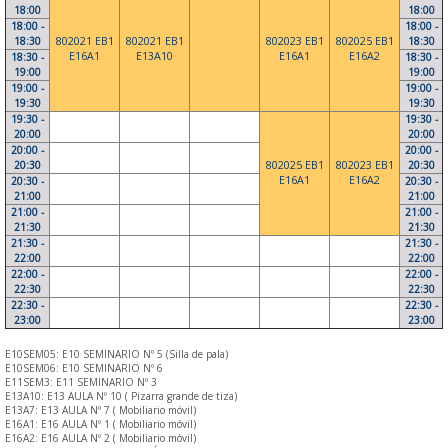
18:00
18:00
18:00 -
18:00 -
18:30
802021 EB1
802021 EB1
802023 EB1
802025 EB1
18:30
E16A1
E13A10
E16A1
E16A2
18:30 -
18:30 -
19:00
19:00
19:00 -
19:00 -
19:30
19:30
19:30 -
19:30 -
20:00
20:00
20:00 -
20:00 -
20:30
802025 EB1
802023 EB1
20:30
E16A1
E16A2
20:30 -
20:30 -
21:00
21:00
21:00 -
21:00 -
21:30
21:30
21:30 -
21:30 -
22:00
22:00
22:00 -
22:00 -
22:30
22:30
22:30 -
22:30 -
23:00
23:00
E10SEM05: E10 SEMINARIO Nº 5 (Silla de pala)
E10SEM06: E10 SEMINARIO Nº 6
E11SEM3: E11 SEMINARIO Nº 3
E13A10: E13 AULA Nº 10 ( Pizarra grande de tiza)
E13A7: E13 AULA Nº 7 ( Mobiliario móvil)
E16A1: E16 AULA Nº 1 ( Mobiliario móvil)
E16A2: E16 AULA Nº 2 ( Mobiliario móvil)