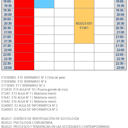
19:00 -
19:00 -
19:30
19:30
19:30 -
19:30 -
20:00
20:00
20:00 -
20:00 -
20:30
802025 EB1
20:30
E16A1
20:30 -
20:30 -
21:00
21:00
21:00 -
21:00 -
21:30
21:30
21:30 -
21:30 -
22:00
22:00
22:00 -
22:00 -
22:30
22:30
22:30 -
22:30 -
23:00
23:00
E10SEM05: E10 SEMINARIO Nº 5 (Silla de pala)
E10SEM06: E10 SEMINARIO Nº 6
E11SEM3: E11 SEMINARIO Nº 3
E13A10: E13 AULA Nº 10 ( Pizarra grande de tiza)
E13A7: E13 AULA Nº 7 ( Mobiliario móvil)
E16A1: E16 AULA Nº 1 ( Mobiliario móvil)
E16A2: E16 AULA Nº 2 ( Mobiliario móvil)
E2AINF2: E2 AULA DE INFORMÁTICA Nº 2
E2AINF3: E2 AULA DE INFORMÁTICA Nº 3
802021: DISEÑOS DE INVESTIGACIÓN EN SOCIOLOGÍA
802022: PSICOLOGÍA COMUNITARIA
802023: PROCESOS Y TENDENCIAS EN LAS SOCIEDADES CONTEMPORÁNEAS