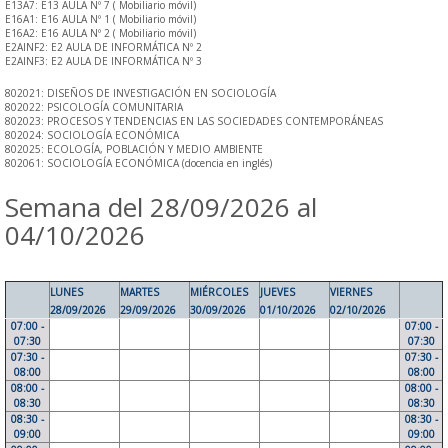
E13A7: E13 AULA Nº 7 ( Mobiliario móvil)
E16A1: E16 AULA Nº 1 ( Mobiliario móvil)
E16A2: E16 AULA Nº 2 ( Mobiliario móvil)
E2AINF2: E2 AULA DE INFORMÁTICA Nº 2
E2AINF3: E2 AULA DE INFORMÁTICA Nº 3
802021: DISEÑOS DE INVESTIGACIÓN EN SOCIOLOGÍA
802022: PSICOLOGÍA COMUNITARIA
802023: PROCESOS Y TENDENCIAS EN LAS SOCIEDADES CONTEMPORÁNEAS
802024: SOCIOLOGÍA ECONÓMICA
802025: ECOLOGÍA, POBLACIÓN Y MEDIO AMBIENTE
802061: SOCIOLOGÍA ECONÓMICA (docencia en inglés)
Semana del 28/09/2026 al
04/10/2026
LUNES
MARTES
MIÉRCOLES
JUEVES
VIERNES
28/09/2026
29/09/2026
30/09/2026
01/10/2026
02/10/2026
07:00 -
07:00 -
07:30
07:30
07:30 -
07:30 -
08:00
08:00
08:00 -
08:00 -
08:30
08:30
08:30 -
08:30 -
09:00
09:00