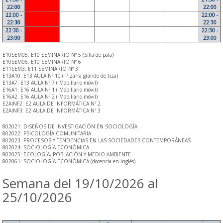
22:00
22:00
22:00 -
22:00 -
22:30
22:30
22:30 -
22:30 -
23:00
23:00
E10SEM05: E10 SEMINARIO Nº 5 (Silla de pala)
E10SEM06: E10 SEMINARIO Nº 6
E11SEM3: E11 SEMINARIO Nº 3
E13A10: E13 AULA Nº 10 ( Pizarra grande de tiza)
E13A7: E13 AULA Nº 7 ( Mobiliario móvil)
E16A1: E16 AULA Nº 1 ( Mobiliario móvil)
E16A2: E16 AULA Nº 2 ( Mobiliario móvil)
E2AINF2: E2 AULA DE INFORMÁTICA Nº 2
E2AINF3: E2 AULA DE INFORMÁTICA Nº 3
802021: DISEÑOS DE INVESTIGACIÓN EN SOCIOLOGÍA
802022: PSICOLOGÍA COMUNITARIA
802023: PROCESOS Y TENDENCIAS EN LAS SOCIEDADES CONTEMPORÁNEAS
802024: SOCIOLOGÍA ECONÓMICA
802025: ECOLOGÍA, POBLACIÓN Y MEDIO AMBIENTE
802061: SOCIOLOGÍA ECONÓMICA (docencia en inglés)
Semana del 19/10/2026 al
25/10/2026