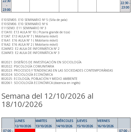
22:30
22:30 -
-
23:00
23:00
E10SEM05: E10 SEMINARIO Nº 5 (Silla de pala)
E10SEM06: E10 SEMINARIO Nº 6
E11SEM3: E11 SEMINARIO Nº 3
E13A10: E13 AULA Nº 10 ( Pizarra grande de tiza)
E13A7: E13 AULA Nº 7 ( Mobiliario móvil)
E16A1: E16 AULA Nº 1 ( Mobiliario móvil)
E16A2: E16 AULA Nº 2 ( Mobiliario móvil)
E2AINF2: E2 AULA DE INFORMÁTICA Nº 2
E2AINF3: E2 AULA DE INFORMÁTICA Nº 3
802021: DISEÑOS DE INVESTIGACIÓN EN SOCIOLOGÍA
802022: PSICOLOGÍA COMUNITARIA
802023: PROCESOS Y TENDENCIAS EN LAS SOCIEDADES CONTEMPORÁNEAS
802024: SOCIOLOGÍA ECONÓMICA
802025: ECOLOGÍA, POBLACIÓN Y MEDIO AMBIENTE
802061: SOCIOLOGÍA ECONÓMICA (docencia en inglés)
Semana del 12/10/2026 al
18/10/2026
LUNES
MARTES
MIÉRCOLES
JUEVES
VIERNES
12/10/2026
13/10/2026
14/10/2026
15/10/2026
16/10/2026
07:00 -
07:00 -