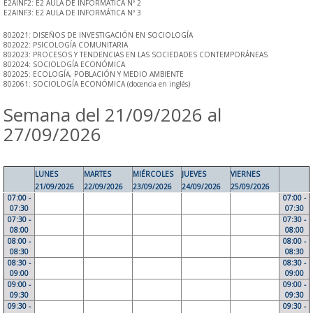
E2AINF2: E2 AULA DE INFORMÁTICA Nº 2
E2AINF3: E2 AULA DE INFORMÁTICA Nº 3
802021: DISEÑOS DE INVESTIGACIÓN EN SOCIOLOGÍA
802022: PSICOLOGÍA COMUNITARIA
802023: PROCESOS Y TENDENCIAS EN LAS SOCIEDADES CONTEMPORÁNEAS
802024: SOCIOLOGÍA ECONÓMICA
802025: ECOLOGÍA, POBLACIÓN Y MEDIO AMBIENTE
802061: SOCIOLOGÍA ECONÓMICA (docencia en inglés)
Semana del 21/09/2026 al
27/09/2026
LUNES
MARTES
MIÉRCOLES
JUEVES
VIERNES
21/09/2026
22/09/2026
23/09/2026
24/09/2026
25/09/2026
07:00 -
07:00 -
07:30
07:30
07:30 -
07:30 -
08:00
08:00
08:00 -
08:00 -
08:30
08:30
08:30 -
08:30 -
09:00
09:00
09:00 -
09:00 -
09:30
09:30
09:30 -
09:30 -