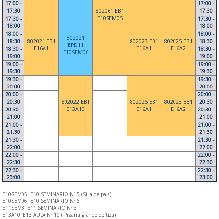
17:00 -
17:00 -
17:30
802061 EB1
17:30
E10SEM05
17:30 -
17:30 -
18:00
18:00
18:00 -
18:00 -
802021
18:30
802021 EB1
802023 EB1
802025 EB1
18:30
EPD11
E16A1
E16A1
E16A2
18:30 -
18:30 -
E10SEM06
19:00
19:00
19:00 -
19:00 -
19:30
19:30
19:30 -
19:30 -
20:00
20:00
20:00 -
20:00 -
20:30
802022 EB1
802025 EB1
802023 EB1
20:30
E13A10
E16A1
E16A2
20:30 -
20:30 -
21:00
21:00
21:00 -
21:00 -
21:30
21:30
21:30 -
21:30 -
22:00
22:00
22:00 -
22:00 -
22:30
22:30
22:30 -
22:30 -
23:00
23:00
E10SEM05: E10 SEMINARIO Nº 5 (Silla de pala)
E10SEM06: E10 SEMINARIO Nº 6
E11SEM3: E11 SEMINARIO Nº 3
E13A10: E13 AULA Nº 10 ( Pizarra grande de tiza)