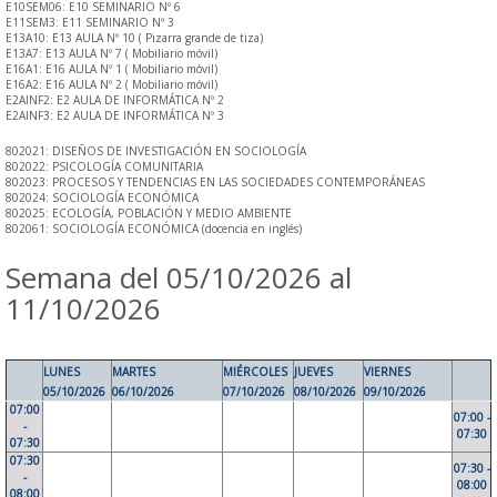
E10SEM06: E10 SEMINARIO Nº 6
E11SEM3: E11 SEMINARIO Nº 3
E13A10: E13 AULA Nº 10 ( Pizarra grande de tiza)
E13A7: E13 AULA Nº 7 ( Mobiliario móvil)
E16A1: E16 AULA Nº 1 ( Mobiliario móvil)
E16A2: E16 AULA Nº 2 ( Mobiliario móvil)
E2AINF2: E2 AULA DE INFORMÁTICA Nº 2
E2AINF3: E2 AULA DE INFORMÁTICA Nº 3
802021: DISEÑOS DE INVESTIGACIÓN EN SOCIOLOGÍA
802022: PSICOLOGÍA COMUNITARIA
802023: PROCESOS Y TENDENCIAS EN LAS SOCIEDADES CONTEMPORÁNEAS
802024: SOCIOLOGÍA ECONÓMICA
802025: ECOLOGÍA, POBLACIÓN Y MEDIO AMBIENTE
802061: SOCIOLOGÍA ECONÓMICA (docencia en inglés)
Semana del 05/10/2026 al
11/10/2026
LUNES
MARTES
MIÉRCOLES
JUEVES
VIERNES
05/10/2026
06/10/2026
07/10/2026
08/10/2026
09/10/2026
07:00
07:00 -
-
07:30
07:30
07:30
07:30 -
-
08:00
08:00