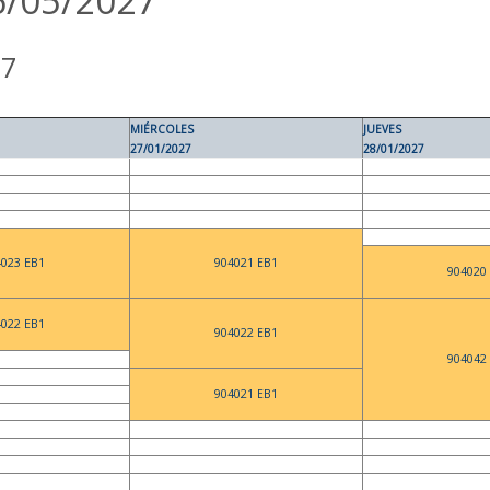
6/05/2027
27
MIÉRCOLES
JUEVES
27/01/2027
28/01/2027
4023 EB1
904021 EB1
904020
4022 EB1
904022 EB1
904042
904021 EB1