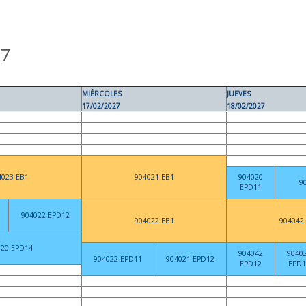
27
MIÉRCOLES
JUEVES
17/02/2027
18/02/2027
4023 EB1
904021 EB1
904020
9
EPD11
904022 EPD12
904022 EB1
904042
020 EPD14
904042
9040
904022 EPD11
904021 EPD12
EPD12
EPD1