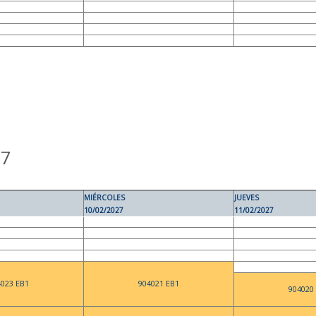
27
MIÉRCOLES
JUEVES
10/02/2027
11/02/2027
4023 EB1
904021 EB1
904020