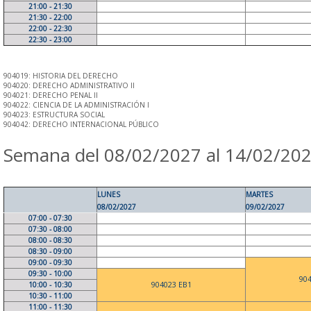
21:00 - 21:30
21:30 - 22:00
22:00 - 22:30
22:30 - 23:00
904019: HISTORIA DEL DERECHO
904020: DERECHO ADMINISTRATIVO II
904021: DERECHO PENAL II
904022: CIENCIA DE LA ADMINISTRACIÓN I
904023: ESTRUCTURA SOCIAL
904042: DERECHO INTERNACIONAL PÚBLICO
Semana del 08/02/2027 al 14/02/20
LUNES
MARTES
08/02/2027
09/02/2027
07:00 - 07:30
07:30 - 08:00
08:00 - 08:30
08:30 - 09:00
09:00 - 09:30
09:30 - 10:00
90
10:00 - 10:30
904023 EB1
10:30 - 11:00
11:00 - 11:30