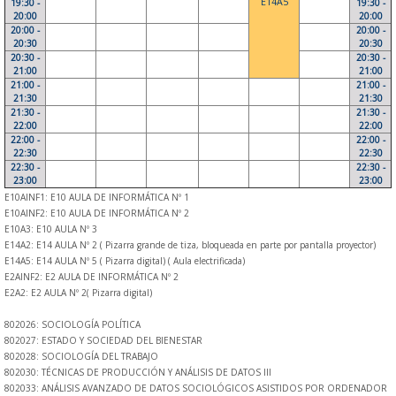
E14A5
19:30 -
19:30 -
20:00
20:00
20:00 -
20:00 -
20:30
20:30
20:30 -
20:30 -
21:00
21:00
21:00 -
21:00 -
21:30
21:30
21:30 -
21:30 -
22:00
22:00
22:00 -
22:00 -
22:30
22:30
22:30 -
22:30 -
23:00
23:00
E10AINF1: E10 AULA DE INFORMÁTICA Nº 1
E10AINF2: E10 AULA DE INFORMÁTICA Nº 2
E10A3: E10 AULA Nº 3
E14A2: E14 AULA Nº 2 ( Pizarra grande de tiza, bloqueada en parte por pantalla proyector)
E14A5: E14 AULA Nº 5 ( Pizarra digital) ( Aula electrificada)
E2AINF2: E2 AULA DE INFORMÁTICA Nº 2
E2A2: E2 AULA Nº 2( Pizarra digital)
802026: SOCIOLOGÍA POLÍTICA
802027: ESTADO Y SOCIEDAD DEL BIENESTAR
802028: SOCIOLOGÍA DEL TRABAJO
802030: TÉCNICAS DE PRODUCCIÓN Y ANÁLISIS DE DATOS III
802033: ANÁLISIS AVANZADO DE DATOS SOCIOLÓGICOS ASISTIDOS POR ORDENADOR