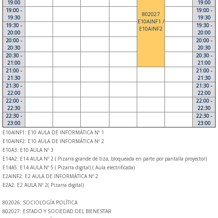
19:00
19:00
19:00 -
19:00 -
802027
19:30
19:30
E10AINF1 /
19:30 -
19:30 -
E10AINF2
20:00
20:00
20:00 -
20:00 -
20:30
20:30
20:30 -
20:30 -
21:00
21:00
21:00 -
21:00 -
21:30
21:30
21:30 -
21:30 -
22:00
22:00
22:00 -
22:00 -
22:30
22:30
22:30 -
22:30 -
23:00
23:00
E10AINF1: E10 AULA DE INFORMÁTICA Nº 1
E10AINF2: E10 AULA DE INFORMÁTICA Nº 2
E10A3: E10 AULA Nº 3
E14A2: E14 AULA Nº 2 ( Pizarra grande de tiza, bloqueada en parte por pantalla proyector)
E14A5: E14 AULA Nº 5 ( Pizarra digital) ( Aula electrificada)
E2AINF2: E2 AULA DE INFORMÁTICA Nº 2
E2A2: E2 AULA Nº 2( Pizarra digital)
802026: SOCIOLOGÍA POLÍTICA
802027: ESTADO Y SOCIEDAD DEL BIENESTAR