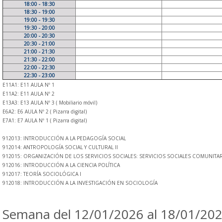
18:00 - 18:30
18:30 - 19:00
19:00 - 19:30
19:30 - 20:00
20:00 - 20:30
20:30 - 21:00
21:00 - 21:30
21:30 - 22:00
22:00 - 22:30
22:30 - 23:00
E11A1: E11 AULA Nº 1
E11A2: E11 AULA Nº 2
E13A3: E13 AULA Nº 3 ( Mobiliario móvil)
E6A2: E6 AULA Nº 2 ( Pizarra digital)
E7A1: E7 AULA Nº 1 ( Pizarra digital)
912013: INTRODUCCIÓN A LA PEDAGOGÍA SOCIAL
912014: ANTROPOLOGÍA SOCIAL Y CULTURAL II
912015: ORGANIZACIÓN DE LOS SERVICIOS SOCIALES: SERVICIOS SOCIALES COMUNITA
912016: INTRODUCCIÓN A LA CIENCIA POLÍTICA
912017: TEORÍA SOCIOLÓGICA I
912018: INTRODUCCIÓN A LA INVESTIGACIÓN EN SOCIOLOGÍA
Semana del 12/01/2026 al 18/01/20