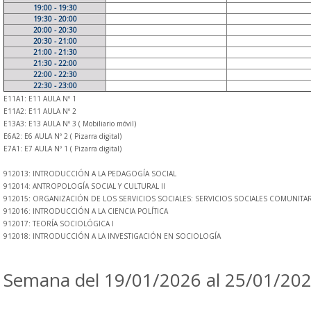
19:00 - 19:30
19:30 - 20:00
20:00 - 20:30
20:30 - 21:00
21:00 - 21:30
21:30 - 22:00
22:00 - 22:30
22:30 - 23:00
E11A1: E11 AULA Nº 1
E11A2: E11 AULA Nº 2
E13A3: E13 AULA Nº 3 ( Mobiliario móvil)
E6A2: E6 AULA Nº 2 ( Pizarra digital)
E7A1: E7 AULA Nº 1 ( Pizarra digital)
912013: INTRODUCCIÓN A LA PEDAGOGÍA SOCIAL
912014: ANTROPOLOGÍA SOCIAL Y CULTURAL II
912015: ORGANIZACIÓN DE LOS SERVICIOS SOCIALES: SERVICIOS SOCIALES COMUNITA
912016: INTRODUCCIÓN A LA CIENCIA POLÍTICA
912017: TEORÍA SOCIOLÓGICA I
912018: INTRODUCCIÓN A LA INVESTIGACIÓN EN SOCIOLOGÍA
Semana del 19/01/2026 al 25/01/20