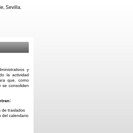
, Sevilla.
inistrativos y
ndo la actividad
para que, como
y se consoliden
ntran:
s de traslados
 del calendario