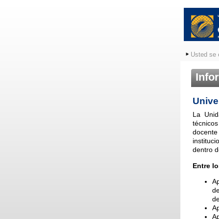
Usted se 
Info
Unive
La Unid
técnicos
docente
instituc
dentro d
Entre l
Ap
de
d
Ap
Ap