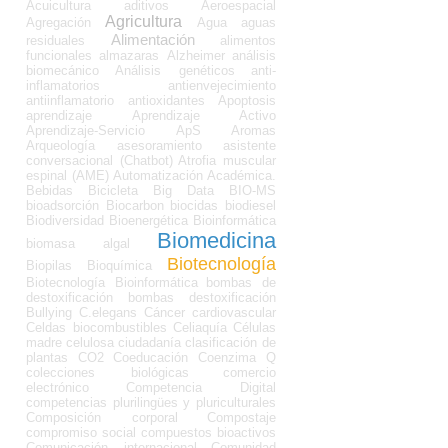
Acuicultura
aditivos
Aeroespacial
Agricultura
Agregación
Agua
aguas
Alimentación
residuales
alimentos
funcionales
almazaras
Alzheimer
análisis
biomecánico
Análisis genéticos
anti-
inflamatorios
antienvejecimiento
antiinflamatorio
antioxidantes
Apoptosis
aprendizaje
Aprendizaje Activo
Aprendizaje-Servicio
ApS
Aromas
Arqueología
asesoramiento
asistente
conversacional (Chatbot)
Atrofia muscular
espinal (AME)
Automatización Académica.
Bebidas
Bicicleta
Big Data
BIO-MS
bioadsorción
Biocarbon
biocidas
biodiesel
Biodiversidad
Bioenergética
Bioinformática
Biomedicina
biomasa algal
Biotecnología
Biopilas
Bioquímica
Biotecnología Bioinformática
bombas de
destoxificación
bombas destoxificación
Bullying
C.elegans
Cáncer
cardiovascular
Celdas biocombustibles
Celiaquía
Células
madre
celulosa
ciudadanía
clasificación de
plantas
CO2
Coeducación
Coenzima Q
colecciones biológicas
comercio
electrónico
Competencia Digital
competencias plurilingües y pluriculturales
Composición corporal
Compostaje
compromiso social
compuestos bioactivos
Comunicación internacional
Comunidad