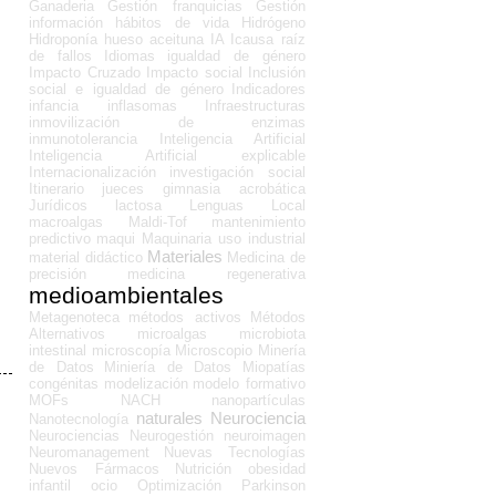
Ganaderia
Gestión franquicias
Gestión
información
hábitos de vida
Hidrógeno
Hidroponía
hueso aceituna
IA
Icausa raíz
de fallos
Idiomas
igualdad de género
Impacto Cruzado
Impacto social
Inclusión
social e igualdad de género
Indicadores
infancia
inflasomas
Infraestructuras
inmovilización de enzimas
inmunotolerancia
Inteligencia Artificial
Inteligencia Artificial explicable
Internacionalización
investigación social
Itinerario
jueces gimnasia acrobática
Jurídicos
lactosa
Lenguas
Local
macroalgas
Maldi-Tof
mantenimiento
predictivo
maqui
Maquinaria uso industrial
Materiales
material didáctico
Medicina de
precisión
medicina regenerativa
medioambientales
Metagenoteca
métodos activos
Métodos
Alternativos
microalgas
microbiota
intestinal
microscopía
Microscopio
Minería
de Datos
Miniería de Datos
Miopatías
congénitas
modelización
modelo formativo
MOFs
NACH
nanopartículas
naturales
Neurociencia
Nanotecnología
Neurociencias
Neurogestión
neuroimagen
Neuromanagement
Nuevas Tecnologías
Nuevos Fármacos
Nutrición
obesidad
infantil
ocio
Optimización
Parkinson