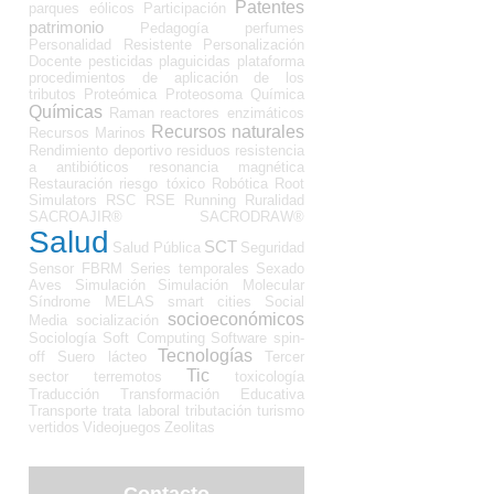
Patentes
parques eólicos
Participación
patrimonio
Pedagogía
perfumes
Personalidad Resistente
Personalización
Docente
pesticidas
plaguicidas
plataforma
procedimientos de aplicación de los
tributos
Proteómica
Proteosoma
Química
Químicas
Raman
reactores enzimáticos
Recursos naturales
Recursos Marinos
Rendimiento deportivo
residuos
resistencia
a antibióticos
resonancia magnética
Restauración
riesgo tóxico
Robótica
Root
Simulators
RSC
RSE
Running
Ruralidad
SACROAJIR®
SACRODRAW®
Salud
SCT
Salud Pública
Seguridad
Sensor FBRM
Series temporales
Sexado
Aves
Simulación
Simulación Molecular
Síndrome MELAS
smart cities
Social
socioeconómicos
Media
socialización
Sociología
Soft Computing
Software
spin-
Tecnologías
off
Suero lácteo
Tercer
Tic
sector
terremotos
toxicología
Traducción
Transformación Educativa
Transporte
trata laboral
tributación
turismo
vertidos
Videojuegos
Zeolitas