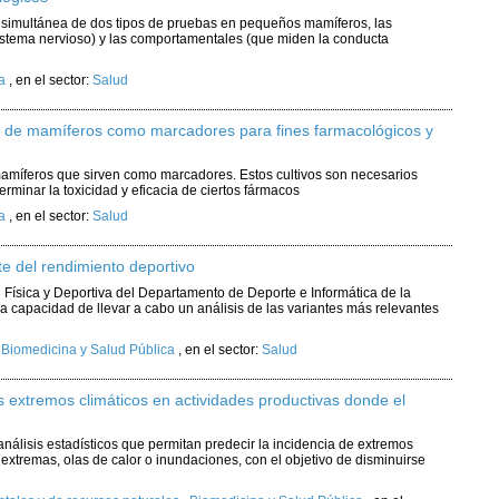
n simultánea de dos tipos de pruebas en pequeños mamíferos, las
sistema nervioso) y las comportamentales (que miden la conducta
a
,
en el sector:
Salud
as de mamíferos como marcadores para fines farmacológicos y
 mamíferos que sirven como marcadores. Estos cultivos son necesarios
terminar la toxicidad y eficacia de ciertos fármacos
a
,
en el sector:
Salud
nte del rendimiento deportivo
 Física y Deportiva del Departamento de Deporte e Informática de la
a capacidad de llevar a cabo un análisis de las variantes más relevantes
,
Biomedicina y Salud Pública
,
en el sector:
Salud
os extremos climáticos en actividades productivas donde el
análisis estadísticos que permitan predecir la incidencia de extremos
xtremas, olas de calor o inundaciones, con el objetivo de disminuirse