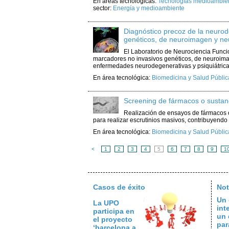
En áreas tecnológicas:
Tecnologías medioambient
sector:
Energía y medioambiente
Diagnóstico precoz de la neuro
genéticos, de neuroimagen y neu
El Laboratorio de Neurociencia Funci
marcadores no invasivos genéticos, de neuroimag
enfermedades neurodegenerativas y psiquiátricas.
En área tecnológica:
Biomedicina y Salud Públic
Screening de fármacos o sustan
Realización de ensayos de fármacos 
para realizar escrutinios masivos, contribuyendo 
En área tecnológica:
Biomedicina y Salud Públic
<
1
2
3
4
5
6
7
8
9
1
Casos de éxito
Not
Un 
La UPO
int
participa en
un 
el proyecto
par
‘barcelona a