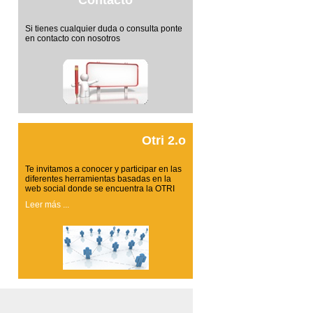
Contacto
Si tienes cualquier duda o consulta ponte
en contacto con nosotros
Otri 2.o
Te invitamos a conocer y participar en las
diferentes herramientas basadas en la
web social donde se encuentra la OTRI
Leer más ...