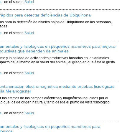
a
,
en el sector:
Salud
y rápidos para detectar deficiencias de Ubiquinona
idos para la detección de niveles bajos de Ubiquinona en las personas,
dades.
a
,
en el sector:
Salud
amentales y fisiológicas en pequeños mamíferos para mejorar
productivas que dependen de animales
nto y la calidad de actividades productivas basadas en los animales.
impacto del alimento en la salud del animal, el grado en que éste le gusta
a
,
en el sector:
Salud
contaminación electromagnética mediante pruebas fisiológicas
ila Melanogaster
los efectos de los campos eléctricos y magnéticos inducidos por el
ue los de origen natural), tanto desde el punto de vista fisiológico
a
,
en el sector:
Salud
amentales y fisiológicas en pequeños mamíferos para
lógicos