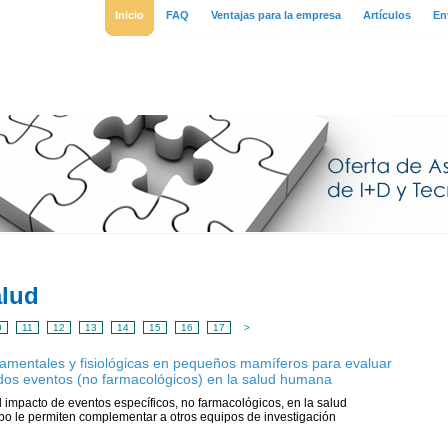
Inicio
FAQ
Ventajas para la empresa
Artículos
En
alud
0
11
12
13
14
15
16
17
>
amentales y fisiológicas en pequeños mamíferos para evaluar
dos eventos (no farmacológicos) en la salud humana
l impacto de eventos específicos, no farmacológicos, en la salud
po le permiten complementar a otros equipos de investigación