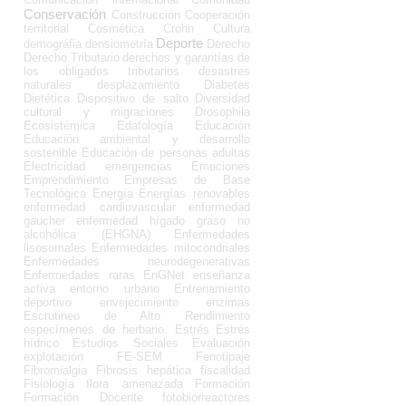
Conservación
Construcción
Cooperación
territorial
Cosmética
Crohn
Cultura
Deporte
demográfia
densiometría
Derecho
Derecho Tributario
derechos y garantías de
los obligados tributarios
desastres
naturales
desplazamiento
Diabetes
Dietética
Dispositivo de salto
Diversidad
cultural y migraciones
Drosophila
Ecosistémica
Edafología
Educación
Educación ambiental y desarrollo
sostenible
Educación de personas adultas
Electricidad
emergencias
Emociones
Emprendimiento
Empresas de Base
Tecnológica
Energía
Energías renovables
enfermedad cardiovascular
enfermedad
gaucher
enfermedad hígado graso no
alcohólica (EHGNA)
Enfermedades
lisosomales
Enfermedades mitocondriales
Enfermedades neurodegenerativas
Enfermedades raras
EnGNet
enseñanza
activa
entorno urbano
Entrenamiento
deportivo
envejecimiento
enzimas
Escrutineo de Alto Rendimiento
especímenes de herbario.
Estrés
Estrés
hídrico
Estudios Sociales
Evaluación
explotación
FE-SEM
Fenotipaje
Fibromialgia
Fibrosis hepática
fiscalidad
Fisiología
flora amenazada
Formación
Formación Docente
fotobiorreactores