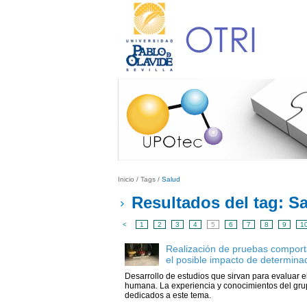
Inicio
/
Tags
/
Salud
Resultados del tag: S
<
1
2
3
4
5
6
7
8
9
1
Realización de pruebas comport
el posible impacto de determina
Desarrollo de estudios que sirvan para evaluar e
humana. La experiencia y conocimientos del gru
dedicados a este tema.