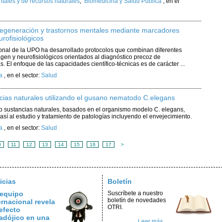
ales y de recursos naturales
,
Biomedicina y Salud Pública
,
en el
degeneración y trastornos mentales mediante marcadores
rofisiológicos
onal de la UPO ha desarrollado protocolos que combinan diferentes
en y neurofisiológicos orientados al diagnóstico precoz de
 El enfoque de las capacidades científico-técnicas es de carácter ...
a
,
en el sector:
Salud
cias naturales utilizando el gusano nematodo C.elegans
o sustancias naturales, basados en el organismo modelo C. elegans,
así al estudio y tratamiento de patologías incluyendo el envejecimiento.
a
,
en el sector:
Salud
0
11
12
13
14
15
16
17
>
icias
Boletín
equipo
Suscríbete a nuestro
boletín de novedades
ernacional revela
OTRI.
efecto
adójico en una
Leer más ...