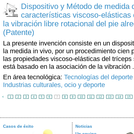
Dispositivo y Método de medida 
características viscoso-elásticas 
la vibración libre rotacional del pie alr
(Patente)
La presente invención consiste en un disposi
la medida in vivo, por un procedimiento cien p
las propiedades viscoso-elásticas del tríceps
está basado en la asociación de la vibración .
En área tecnológica:
Tecnologías del deporte
Industrias culturales, ocio y deporte
<
1
2
3
4
5
6
7
8
9
10
11
12
13
14
15
Casos de éxito
Noticias
Un equipo