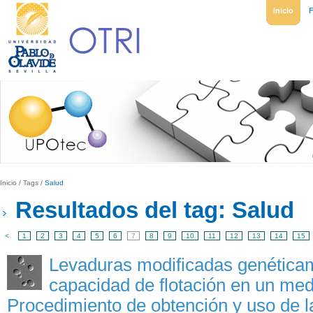
Inicio
Inicio
/
Tags
/
Salud
Resultados del tag: Salud
<
1
2
3
4
5
6
7
8
9
10
11
12
13
14
15
Levaduras modificadas genética
capacidad de flotación en un medi
Procedimiento de obtención y uso de 