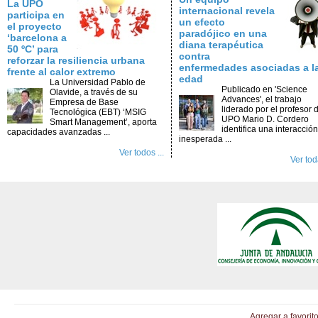
La UPO
internacional revela
participa en
un efecto
el proyecto
paradójico en una
‘barcelona a
diana terapéutica
50 ºC’ para
contra
reforzar la resiliencia urbana
enfermedades asociadas a l
frente al calor extremo
edad
La Universidad Pablo de
Publicado en 'Science
Olavide, a través de su
Advances', el trabajo
Empresa de Base
liderado por el profesor d
Tecnológica (EBT) ‘MSIG
UPO Mario D. Cordero
Smart Management’, aporta
identifica una interacción
capacidades avanzadas ...
inesperada ...
Ver todos ...
Ver toda
Agregar a favorit