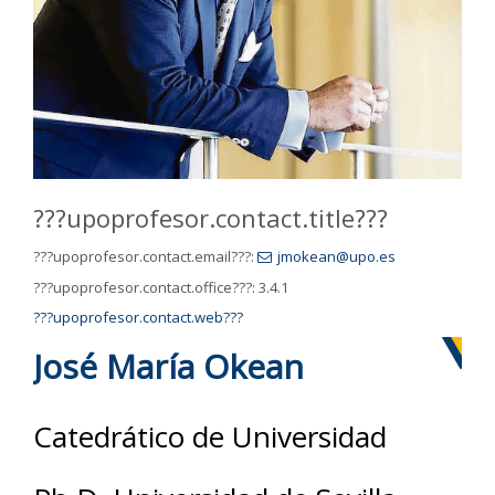
???upoprofesor.contact.title???
???upoprofesor.contact.email???:
jmokean@upo.es
???upoprofesor.contact.office???:
3.4.1
???upoprofesor.contact.web???
José María Okean
Catedrático de Universidad