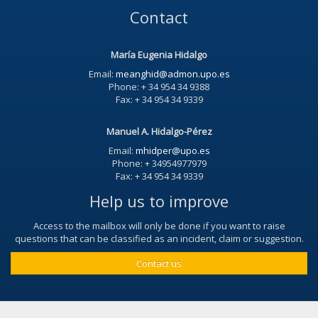
Contact
María Eugenia Hidalgo
Email:
meanghid@admon.upo.es
Phone: + 34 954 34 9388
Fax: + 34 954 34 9339
Manuel A. Hidalgo-Pérez
Email:
mhidper@upo.es
Phone: + 34954977979
Fax: + 34 954 34 9339
Help us to improve
Access to the mailbox will only be done if you want to raise
questions that can be classified as an incident, claim or suggestion.
Contact us