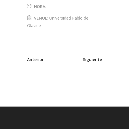
HORA:
-
VENUE:
Universidad Pablo de
Olavide
Anterior
Siguiente